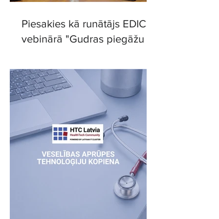
Piesakies kā runātājs EDIC
vebinārā "Gudras piegāžu
ķēdes: digitālie risinājumi
efektīvākai sadarbībai"