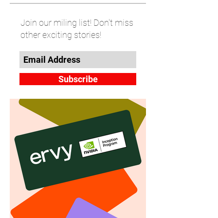
Join our miling list! Don't miss
other exciting stories!
Subscribe