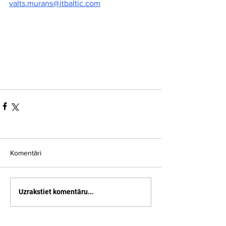
valts.murans@itbaltic.com
Komentāri
Uzrakstiet komentāru...