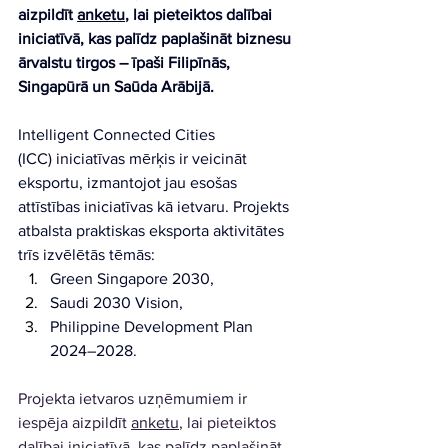
aizpildīt 
anketu
, lai pieteiktos dalībai 
iniciatīvā, kas palīdz paplašināt biznesu 
ārvalstu tirgos – īpaši Filipīnās, 
Singapūrā un Saūda Arābijā. 
Intelligent Connected Cities 
(ICC) iniciatīvas mērķis ir veicināt 
eksportu, izmantojot jau esošas 
attīstības iniciatīvas kā ietvaru. Projekts 
atbalsta praktiskas eksporta aktivitātes 
trīs izvēlētās tēmās:
Green Singapore 2030,
Saudi 2030 Vision,
Philippine Development Plan 
2024–2028.
Projekta ietvaros uzņēmumiem ir 
iespēja aizpildīt 
anketu
, lai pieteiktos 
dalībai iniciatīvā, kas palīdz paplašināt 