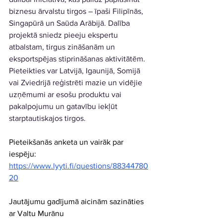
biznesu ārvalstu tirgos – īpaši Filipīnās, 
Singapūrā un Saūda Arābijā. Dalība 
projektā sniedz pieeju ekspertu 
atbalstam, tirgus zināšanām un 
eksportspējas stiprināšanas aktivitātēm. 
Pieteikties var Latvijā, Igaunijā, Somijā 
vai Zviedrijā reģistrēti mazie un vidējie 
uzņēmumi ar esošu produktu vai 
pakalpojumu un gatavību iekļūt 
starptautiskajos tirgos.
Pieteikšanās anketa un vairāk par 
iespēju: 
https://www.lyyti.fi/questions/88344780
20
Jautājumu gadījumā aicinām sazināties 
ar Valtu Murānu 