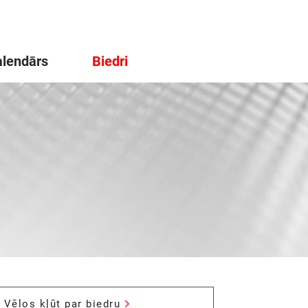
lendārs
Biedri
Vēlos kļūt par biedru