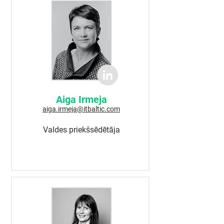
Aiga Irmeja
aiga.irmeja@itbaltic.com
Valdes priekšsēdētāja