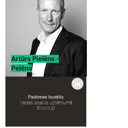
Artūrs Pielēns -
Pelēns
Padomes loceklis
Valdes loceklis uzņēmumā
RIXMIND