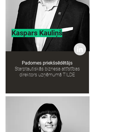
Kaspars Kauliņš
Padomes priekšsēdētājs
Starptautiskās biznesa attīstības
direktors uzņēmumā TILDE