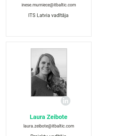
inese.murniece@itbaltic.com
ITS Latvia vadītāja
Laura Zeibote
laura.zeibote@itbaltic.com