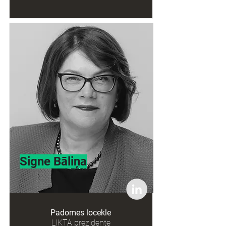
Signe Bāliņa
Padomes locekle
LIKTA prezidente