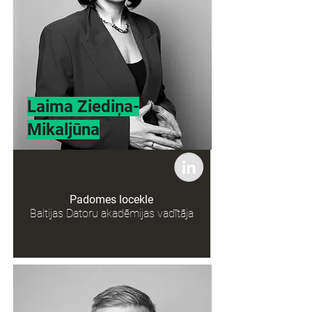
Laima Ziediņa-
Mikaljūna
Padomes locekle
Baltijas Datoru akadēmijas vadītāja