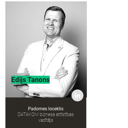
Edijs Tanons
Padomes loceklis
DATAKOM biznesa attīstības
vad
ītājs