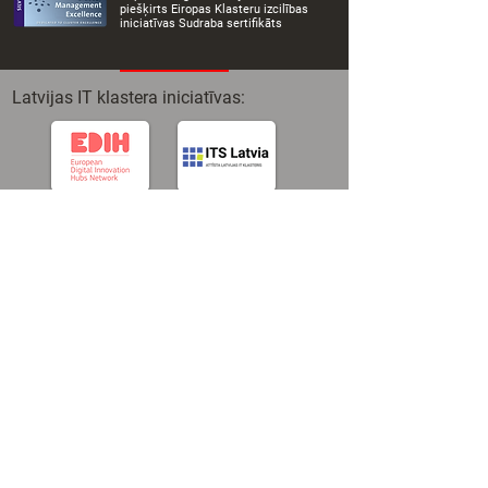
piešķirts Eiropas Klasteru izcilības
iniciatīvas Sudraba sertifikāts
Latvijas IT klastera iniciatīvas: