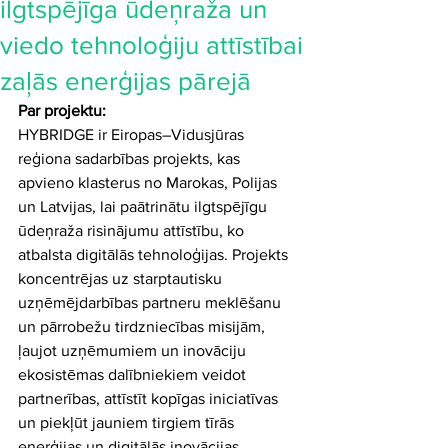
ilgtspējīga ūdeņraža un
viedo tehnoloģiju attīstībai
zaļās enerģijas pārejā
Par projektu:
HYBRIDGE ir Eiropas–Vidusjūras 
reģiona sadarbības projekts, kas 
apvieno klasterus no Marokas, Polijas 
un Latvijas, lai paātrinātu ilgtspējīgu 
ūdeņraža risinājumu attīstību, ko 
atbalsta digitālās tehnoloģijas. Projekts 
koncentrējas uz starptautisku 
uzņēmējdarbības partneru meklēšanu 
un pārrobežu tirdzniecības misijām, 
ļaujot uzņēmumiem un inovāciju 
ekosistēmas dalībniekiem veidot 
partnerības, attīstīt kopīgas iniciatīvas 
un piekļūt jauniem tirgiem tīrās 
enerģijas un digitālās inovācijas 