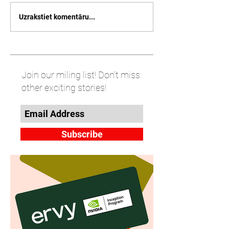
Uzrakstiet komentāru...
Join our miling list! Don't miss
other exciting stories!
Subscribe