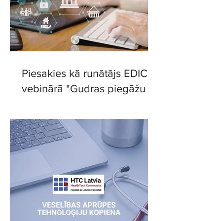
Piesakies kā runātājs EDIC
vebinārā "Gudras piegāžu
ķēdes: digitālie risinājumi
efektīvākai sadarbībai"