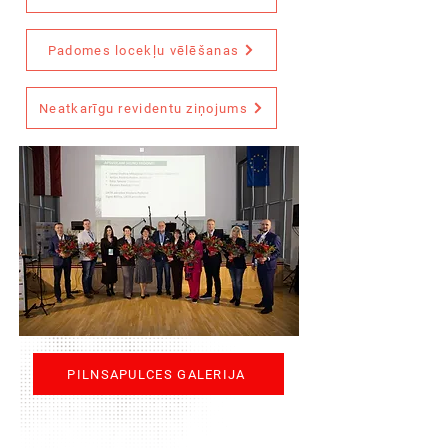
Padomes locekļu vēlēšanas
Neatkarīgu revidentu ziņojums
PILNSAPULCES GALERIJA