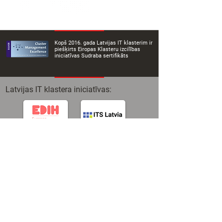
Kopš 2016. gada Latvijas IT klasterim ir
piešķirts Eiropas Klasteru izcilības
iniciatīvas Sudraba sertifikāts
Latvijas IT klastera iniciatīvas: