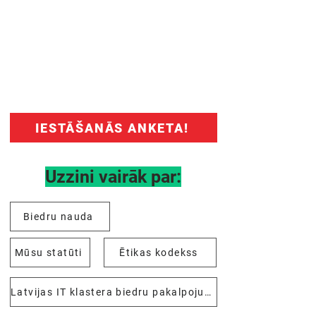
Izpaud savu interesi pievienoties mūsu
organizācijai – aizpildi anketu un mēs ar
Tevi sazināsimies!
IESTĀŠANĀS ANKETA!
Uzzini vairāk par:
Biedru nauda
Mūsu statūti
Ētikas kodekss
Latvijas IT klastera biedru pakalpojumu katalogs