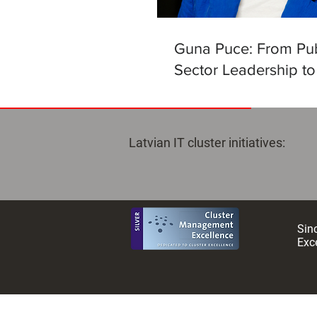
Guna Puce: From Pub
Sector Leadership to
Helm of the Latvian Ar
Intelligence Centre
Latvian IT cluster initiatives:
Sinc
Exce