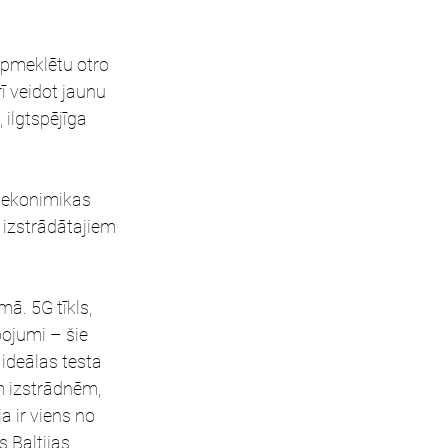
apmeklētu otro 
ī veidot jaunu 
ilgtspējīga 
 ekonimikas 
 izstrādātajiem 
mā. 5G tīkls, 
ojumi – šie 
 ideālas testa 
m izstrādnēm, 
 ir viens no 
s Baltijas 