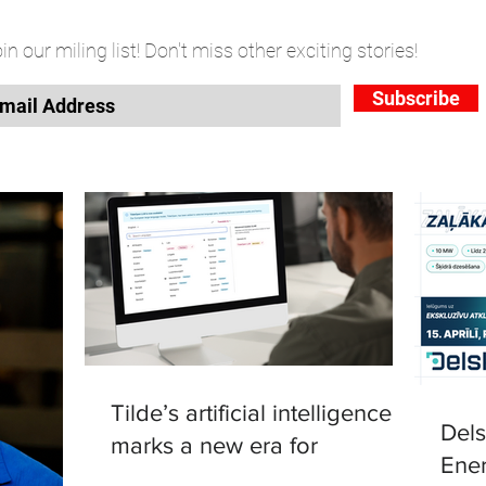
in our miling list! Don't miss other exciting stories!
Subscribe
Tilde’s artificial intelligence
Del
marks a new era for
Ener
translation in European