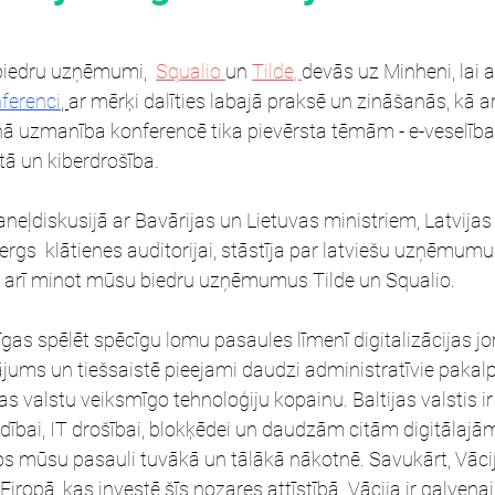
 biedru uzņēmumi, 
Squalio 
un 
Tilde
, 
devās uz Minheni, lai 
nferenci
, 
ar mērķi dalīties labajā praksē un zināšanās, kā ar
nā uzmanība konferencē tika pievērsta tēmām - e-veselība, 
ētā un kiberdrošība.
neļdiskusijā ar Bavārijas un Lietuvas ministriem, 
Latvijas
ergs  klātienes auditorijai, stāstīja par latviešu uzņēmumu
p arī minot mūsu biedru uzņē
mumus 
Tilde un Squalio.
ējīgas spēlēt spēcīgu lomu pasaules līmenī digitalizācijas jo
ājums un tiešsaistē pieejami daudzi administratīvie pakalp
jas valstu veiksmīgo tehnoloģiju kopainu. Baltijas valstis ir
ldībai, IT drošībai, blokķēdei un daudzām citām digitālajā
os mūsu pasauli tuvākā un tālākā nākotnē. Savukārt, Vācija
 Eiropā, kas investē šīs nozares attīstībā. Vācija ir galvenai