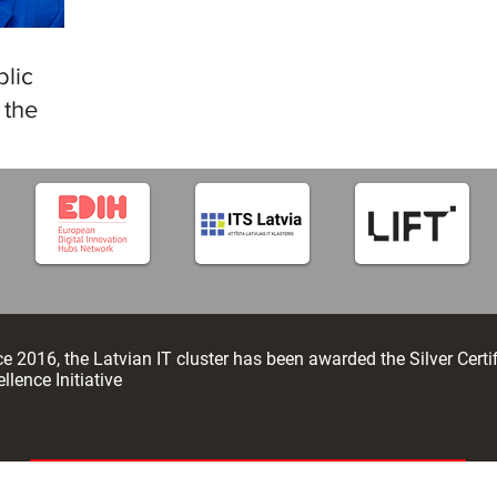
in R
languages
lic
 the
tificial
e 2016, the Latvian IT cluster has been awarded the Silver Certi
llence Initiative