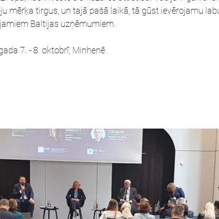
u mērķa tirgus, un tajā pašā laikā, tā gūst ievērojamu la
tījamiem Baltijas uzņēmumiem. 
gada 7. - 8. oktobrī, Minhenē.