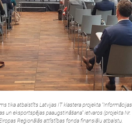
tika atbalstīts Latvijas IT klastera projekta "Informācijas
s un eksportspējas paaugstināšana" ietvaros (projekta Nr. 
Eiropas Reģionālās attīstības fonda finansiālu atbalstu.