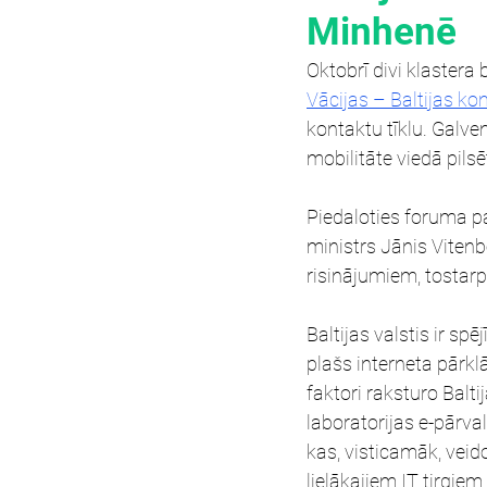
Minhenē
Oktobrī divi klastera
Vācijas – Baltijas ko
kontaktu tīklu. Galve
mobilitāte viedā pils
Piedaloties foruma pa
ministrs Jānis Vitenb
risinājumiem, tostar
Baltijas valstis ir sp
plašs interneta pārkl
faktori raksturo Balti
laboratorijas e-pārva
kas, visticamāk, veid
lielākajiem IT tirgiem