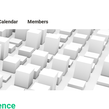
Calendar
Members
rence