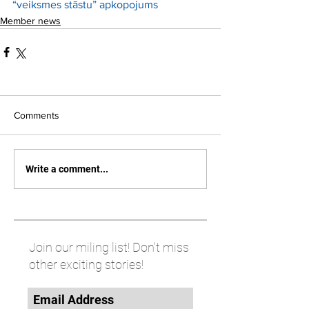
“veiksmes stāstu” apkopojums
Member news
Comments
Write a comment...
Join our miling list! Don't miss
other exciting stories!