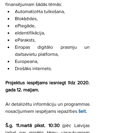
finansējumam šādās tēmās: 
Automatizēta tulkošana,   
Blokķēdes,   
ePiegāde,   
eIdentifikācija,  
eParaksts,   
Eiropas digitālo prasmju un 
darbavietu platforma,   
Europeana,  
Drošāks internets.  
Projektus iespējams iesniegt līdz 2020. 
gada 12. maijam. 
Ar detalizētu informāciju un programmas 
nosacījumiem iespējams iepazīties 
šeit.
Š.g. 11.martā plkst. 10:30
 (pēc Latvijas 
laika) par minēto tēmu uzsaukumiem 