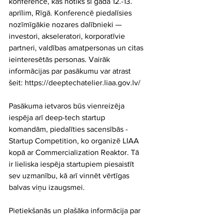
konferencē, kas notiks šī gada 12.-13. 
aprīlim, Rīgā. Konferencē piedalīsies 
nozīmīgākie nozares dalībnieki — 
investori, akseleratori, korporatīvie 
partneri, valdības amatpersonas un citas 
ieinteresētās personas. Vairāk 
informācijas par pasākumu var atrast 
šeit: https://deeptechatelier.liaa.gov.lv/
Pasākuma ietvaros būs vienreizēja 
iespēja arī deep-tech startup 
komandām, piedalīties sacensībās - 
Startup Competition, ko organizē LIAA 
kopā ar Commercialization Reaktor. Tā 
ir lieliska iespēja startupiem piesaistīt 
sev uzmanību, kā arī vinnēt vērtīgas 
balvas viņu izaugsmei.
Pietiekšanās un plašāka informācija par 