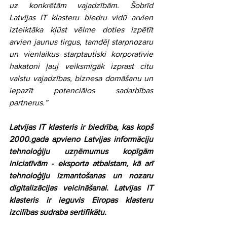
uz konkrētām vajadzībām. Šobrīd 
Latvijas IT klasteru biedru vidū arvien 
izteiktāka kļūst vēlme doties izpētīt 
arvien jaunus tirgus, tamdēļ starpnozaru 
un vienlaikus starptautiski korporatīvie 
hakatoni ļauj veiksmīgāk izprast citu 
valstu vajadzības, biznesa domāšanu un 
iepazīt potenciālos sadarbības 
partnerus.”
Latvijas IT klasteris ir biedrība, kas kopš 
2000.gada apvieno Latvijas informāciju 
tehnoloģiju uzņēmumus kopīgām 
iniciatīvām - eksporta atbalstam, kā arī 
tehnoloģiju izmantošanas un nozaru 
digitalizācijas veicināšanai. Latvijas IT 
klasteris ir ieguvis Eiropas klasteru 
izcilības sudraba sertifikātu.