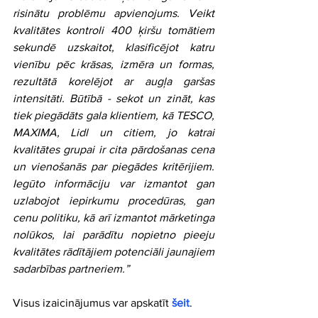
risinātu problēmu apvienojums. Veikt 
kvalitātes kontroli 400 ķiršu tomātiem 
sekundē uzskaitot, klasificējot katru 
vienību pēc krāsas, izmēra un formas, 
rezultātā korelējot ar augļa garšas 
intensitāti. Būtībā - sekot un zināt, kas 
tiek piegādāts gala klientiem, kā TESCO, 
MAXIMA, Lidl un citiem, jo katrai 
kvalitātes grupai ir cita pārdošanas cena 
un vienošanās par piegādes kritērijiem. 
Iegūto informāciju var izmantot gan 
uzlabojot iepirkumu procedūras, gan 
cenu politiku, kā arī izmantot mārketinga 
nolūkos, lai parādītu nopietno pieeju 
kvalitātes rādītājiem potenciāli jaunajiem 
sadarbības partneriem.”
Visus izaicinājumus var apskatīt 
šeit
.