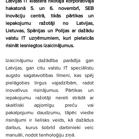
Latvijas IT klastera rīkotajā korporatīvajā 
hakatonā 5. un 6. novembrī, SEB 
Inovāciju centrā, tikās pārtikas un 
iepakojumu ražotāji no Latvijas, 
Lietuvas, Spānijas un Polijas ar dažādu 
valstu IT uzņēmumiem, kuri pieteicās 
risināt iesniegtos izaicinājumus.
Izaicinājumu dažādība parādīja gan 
Latvijas, gan citu valstu IT speciālistu 
augsto sagatavotības līmeni, kas spēj 
pielāgoties tirgus vajadzībām, radot 
inovatīvus risinājumus. Pārtikas un 
iepakojumu ražotāji nereti strādā ar 
skaitliski apjomīgu preču vai 
pakalpojumu daudzumu, tāpēc viedie 
risinājumi ir lielisks veids, kā dažādus 
darbus, kurus šobrīd darbinieki veic 
manuāli, nodot tenholoģiju ziņā.