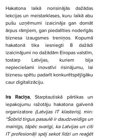
Hakatona laikā norisinājās dažādas 
lekcijas un meistarklases, kuru laikā abu 
pušu uzņēmumi izaicināja gan domāt 
ārpus rāmjiem, gan piedalīties noderīgās 
biznesa izaugsmes treniņos. Kopumā 
hakatonā tika iesniegti 8 dažādi 
izaicinājumi no dažādām Eiropas valstīm, 
tostarp Latvijas, kuriem bija 
nepieciešami inovatīvi risinājumu, lai 
biznesu spētu padarīt konkurētspējīgāku 
caur digitalizāciju.
Ira Raciņa
, Starptautiskā pārtikas un 
iepakojumu ražotāju hakatona galvenā 
organizatore 
(Latvijas IT klasteris)
, min: 
“Šobrīd tirgus pasaulē ir daudzveidīgs un 
mainīgs, tāpēc svarīgi, ka Latvijas un citi 
IT profesionāļi spēj sekot līdzi un reaģēt 