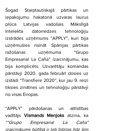
Šogad Starptautiskajā pārtikas un 
iepakojumu hakatonā uzvaras laurus 
plūca Latvijas vadošais Mākslīgā 
Intelekta datorredzes tehnoloģiju 
izstrādes uzņēmums “APPLY”, kuri bija 
uzņēmušies risināt Spānijas pārtikas 
ražošanas uzņēmuma “Grupo 
Empresarial La Caña” izaicinājumu, kas 
bija komplicēts. Uzvarētāju komandas 
pārstāvji 2020. gada februārī dosies uz 
izstādi “Transfiere 2020”, kur jau 9. reizi 
tiksies zinātnes un tehnoloģiju pārstāvji 
no visas Eiropas.
“APPLY” pārdošanas un attīstības 
vadītājs 
Vismands Menjoks
 atzina, ka 
““Grupo Empresarial La Caña” 
izaicinājums būtībā ir ļoti līdzīgs līdz šim 