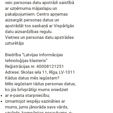
veic personas datu apstrādi saistībā
ar uzņēmuma mājaslapu un
pakalpojumiem. Centrs apņemas
aizsargāt personas datus un
apstrādāt tos saskaņā ar Vispārīgās
datu aizsardzības regulu.
Vietnes un personas datu apstrādes
uzturētājs
Biedrība “Latvijas Informācijas
tehnoloģijas klasteris”
Reģistrācijas nr. 40008121251
Adrese: Skolas iela 11, Rīga, LV-1011
Kādus datus mēs iegūstam?
Mēs iegūstam tādus personas datus,
ko jūs brīvprātīgi mums sniedziet
ar e-pasta starpniecību;
izmantojot iespēju sazināties ar
mums, jums jānorāda savs vārds,
uzvārds, kompānijas nosaukums, e-