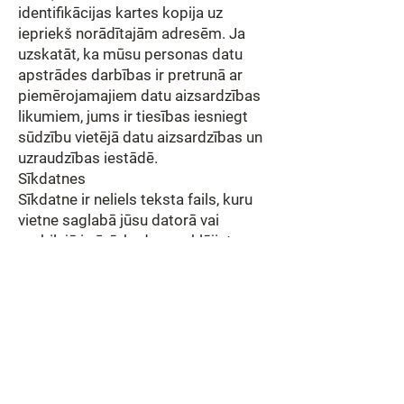
identifikācijas kartes kopija uz
iepriekš norādītajām adresēm. Ja
uzskatāt, ka mūsu personas datu
apstrādes darbības ir pretrunā ar
piemērojamajiem datu aizsardzības
likumiem, jums ir tiesības iesniegt
sūdzību vietējā datu aizsardzības un
uzraudzības iestādē.
Sīkdatnes
Sīkdatne ir neliels teksta fails, kuru
vietne saglabā jūsu datorā vai
mobilajā ierīcē, kad apmeklējiet
vietni. Sīkdatnes tiek plaši
izmantotas, lai mājaslapas darbotos
efektīvāk, kā arī sniegtu informāciju
vietnes īpašniekiem.
Centra mājaslapā tiek izmantotas
sīkdatnes. Tās ļauj mums aprēķināt
kopējo cilvēku skaitu, kas apmeklē