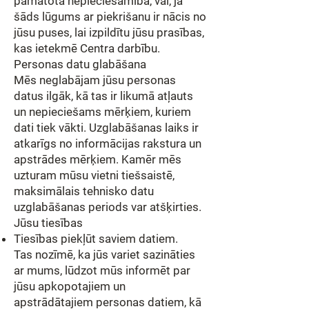
pamatota nepieciešamība, vai, ja
šāds lūgums ar piekrišanu ir nācis no
jūsu puses, lai izpildītu jūsu prasības,
kas ietekmē Centra darbību.
Personas datu glabāšana
Mēs neglabājam jūsu personas
datus ilgāk, kā tas ir likumā atļauts
un nepieciešams mērķiem, kuriem
dati tiek vākti. Uzglabāšanas laiks ir
atkarīgs no informācijas rakstura un
apstrādes mērķiem. Kamēr mēs
uzturam mūsu vietni tiešsaistē,
maksimālais tehnisko datu
uzglabāšanas periods var atšķirties.
Jūsu tiesības
Tiesības piekļūt saviem datiem.
Tas nozīmē, ka jūs variet sazināties
ar mums, lūdzot mūs informēt par
jūsu apkopotajiem un
apstrādātajiem personas datiem, kā