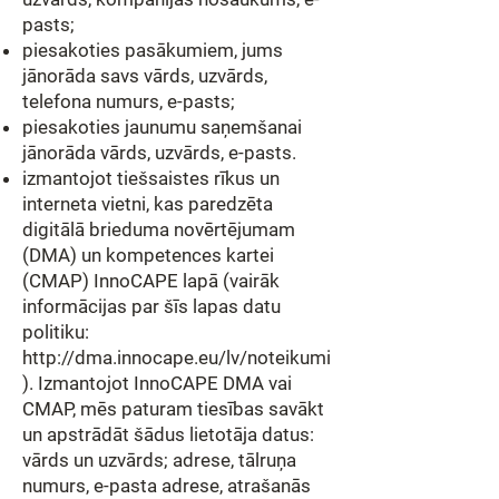
pasts;
piesakoties pasākumiem, jums
jānorāda savs vārds, uzvārds,
telefona numurs, e-pasts;
piesakoties jaunumu saņemšanai
jānorāda vārds, uzvārds, e-pasts.
izmantojot tiešsaistes rīkus un
interneta vietni, kas paredzēta
digitālā brieduma novērtējumam
(DMA) un kompetences kartei
(CMAP) InnoCAPE lapā (vairāk
informācijas par šīs lapas datu
politiku:
http://dma.innocape.eu/lv/noteikumi
).
Izmantojot InnoCAPE DMA vai
CMAP, mēs paturam tiesības savākt
un apstrādāt šādus lietotāja datus:
vārds un uzvārds; adrese, tālruņa
numurs, e-pasta adrese, atrašanās