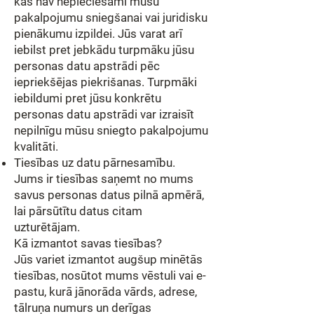
kas nav nepieciešami mūsu
pakalpojumu sniegšanai vai juridisku
pienākumu izpildei. Jūs varat arī
iebilst pret jebkādu turpmāku jūsu
personas datu apstrādi pēc
iepriekšējas piekrišanas. Turpmāki
iebildumi pret jūsu konkrētu
personas datu apstrādi var izraisīt
nepilnīgu mūsu sniegto pakalpojumu
kvalitāti.
Tiesības uz datu pārnesamību.
Jums ir tiesības saņemt no mums
savus personas datus pilnā apmērā,
lai pārsūtītu datus citam
uzturētājam.
Kā izmantot savas tiesības?
Jūs variet izmantot augšup minētās
tiesības, nosūtot mums vēstuli vai e-
pastu, kurā jānorāda vārds, adrese,
tālruņa numurs un derīgas