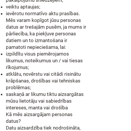
pakalpojumu sniedzējiem;
veiktu aptaujas;
ievērotu normatīvo aktu prasības.
Mēs varam kopīgot jūsu personas
datus ar trešajām pusēm, ja mums ir
pārliecība, ka piekļuve personas
datiem un to izmantošana ir
pamatoti nepieciešama, lai:
izpildītu visus piemērojamos
likumus, noteikumus un / vai tiesas
rīkojumus;
atklātu, novērstu vai citādi risinātu
krāpšanas, drošības vai tehniskas
problēmas;
saskaņā ar likumu tiktu aizsargātas
mūsu lietotāju vai sabiedrības
intereses, manta vai drošība
Kā mēs aizsargājam personas
datus?
Datu aizsardzība tiek nodrošināta,