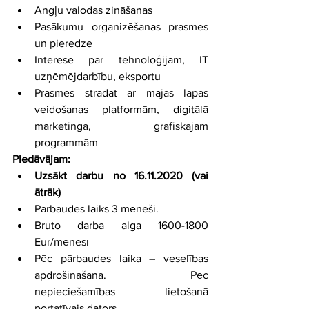
Angļu valodas zināšanas
Pasākumu organizēšanas prasmes 
un pieredze
Interese par tehnoloģijām, IT 
uzņēmējdarbību, eksportu
Prasmes strādāt ar mājas lapas 
veidošanas platformām, digitālā 
mārketinga, grafiskajām 
programmām
Piedāvājam:
Uzsākt darbu no 16.11.2020 (vai 
ātrāk)
Pārbaudes laiks 3 mēneši.
Bruto darba alga 1600-1800 
Eur/mēnesī
Pēc pārbaudes laika – veselības 
apdrošināšana. Pēc 
nepieciešamības lietošanā 
portatīvais dators