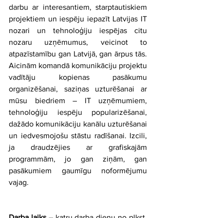
darbu ar interesantiem, starptautiskiem 
projektiem un iespēju iepazīt Latvijas IT 
nozari un tehnoloģiju iespējas citu 
nozaru uzņēmumus, veicinot to 
atpazīstamību gan Latvijā, gan ārpus tās. 
Aicinām komandā komunikāciju projektu 
vadītāju kopienas pasākumu 
organizēšanai, saziņas uzturēšanai ar 
mūsu biedriem – IT uzņēmumiem, 
tehnoloģiju iespēju popularizēšanai, 
dažādo komunikāciju kanālu uzturēšanai 
un iedvesmojošu stāstu radīšanai. Izcili, 
ja draudzējies ar grafiskajām 
programmām, jo gan ziņām, gan 
pasākumiem gaumīgu noformējumu 
vajag.
Darba laiks
 – katru darba dienu no plkst. 