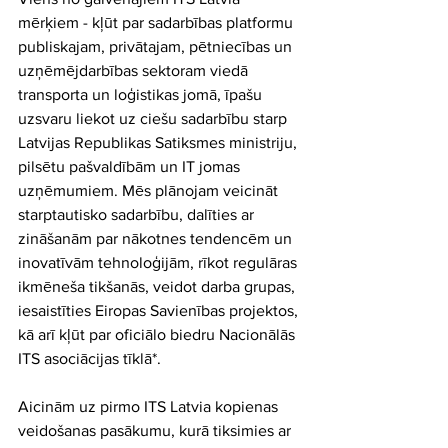
mērķiem - kļūt par sadarbības platformu 
publiskajam, privātajam, pētniecības un 
uzņēmējdarbības sektoram viedā 
transporta un loģistikas jomā, īpašu 
uzsvaru liekot uz ciešu sadarbību starp 
Latvijas Republikas Satiksmes ministriju, 
pilsētu pašvaldībām un IT jomas 
uzņēmumiem. Mēs plānojam veicināt 
starptautisko sadarbību​, dalīties ar 
zināšanām par nākotnes tendencēm un 
inovatīvām tehnoloģijām​, rīkot regulāras 
ikmēneša tikšanās, veidot darba grupas, 
iesaistīties Eiropas Savienības projektos, 
kā arī kļūt par oficiālo biedru Nacionālās 
ITS asociācijas tīklā*.
​Aicinām uz pirmo ITS Latvia kopienas 
veidošanas pasākumu, kurā tiksimies ar 