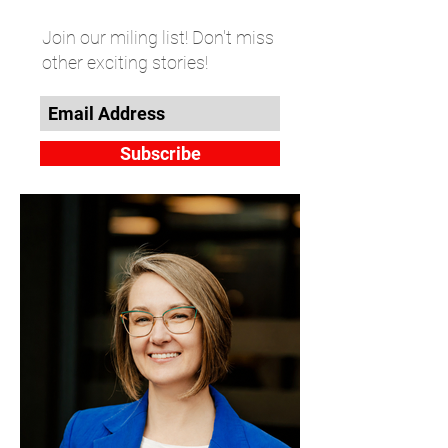
Join our miling list! Don't miss
other exciting stories!
Subscribe