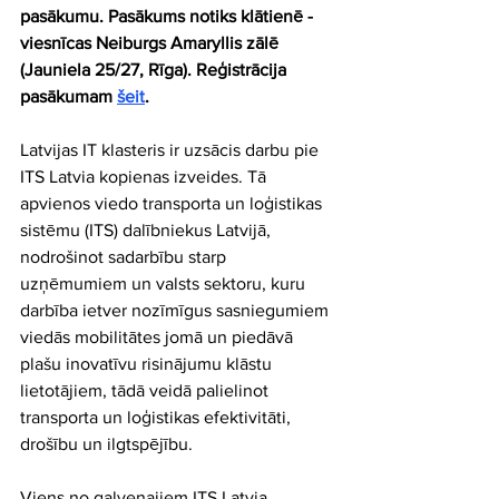
pasākumu. Pasākums notiks klātienē - 
viesnīcas Neiburgs Amaryllis zālē 
(Jauniela 25/27, Rīga). Reģistrācija 
pasākumam 
šeit
.
Latvijas IT klasteris ir uzsācis darbu pie 
ITS Latvia kopienas izveides. Tā 
apvienos viedo transporta un loģistikas 
sistēmu (ITS) dalībniekus Latvijā, 
nodrošinot sadarbību starp 
uzņēmumiem un valsts sektoru, kuru 
darbība ietver nozīmīgus sasniegumiem 
viedās mobilitātes jomā un piedāvā 
plašu inovatīvu risinājumu klāstu 
lietotājiem, tādā veidā palielinot 
transporta un loģistikas efektivitāti, 
drošību un ilgtspējību.​
Viens no galvenajiem ITS Latvia 