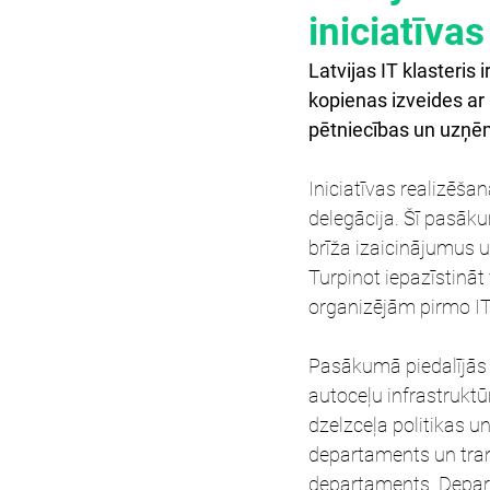
iniciatīva
Latvijas IT klasteris 
kopienas izveides ar 
pētniecības un uzņēm
Iniciatīvas realizēša
delegācija. Šī pasāku
brīža izaicinājumus 
Turpinot iepazīstināt 
organizējām pirmo I
Pasākumā piedalījās 
autoceļu infrastrukt
dzelzceļa politikas u
departaments un tran
departaments. Departa