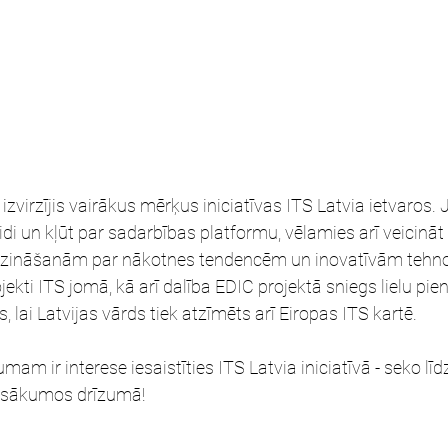
r izvirzījis vairākus mērķus iniciatīvas ITS Latvia ietvaros. 
di un kļūt par sadarbības platformu, vēlamies arī veicināt
ar zināšanām par nākotnes tendencēm un inovatīvām tehno
projekti ITS jomā, kā arī dalība EDIC projektā sniegs lielu 
, lai Latvijas vārds tiek atzīmēts arī Eiropas ITS kartē.
 ir interese iesaistīties ITS Latvia iniciatīvā - seko līdz
pasākumos drīzumā!