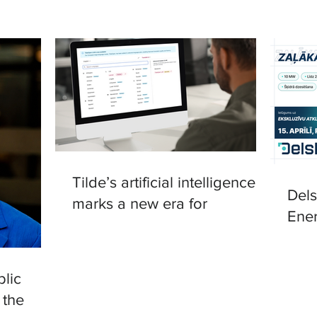
Tilde’s artificial intelligence
Del
marks a new era for
Ener
translation in European
in R
languages
lic
 the