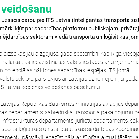
s veidošanu
ir uzsācis darbu pie ITS Latvia (Inteliģentās transporta si
mērķi kļūt par sadarbības platformu publiskajam, privāta
ējdarbības sektoram viedā transporta un loģisitikas jom
na aizsākās jau aizgājušā gada septembrī, kad Rīgā viesoj
ma laikā tika iepazīstinātas valsts iestādes ar uzņēmumie
un potenciālas nāktones sadarbības iespējas ITS jomā. 
valsts sektora pārstāvjus ar Latvijas uzņēmējiem, šī gada 20
TS Latvia kopienas veidošanas pasākumu. 
Latvijas Republikas Satiksmes ministrijas aviācijas depa
ūras departaments, sabiedriskā transporta pakalpojumu d
n infrastruktūras departaments, jūrlietu departaments, sak
sporta loģistikas un starptautiskās sadarbības koordināc
mentu pārstāvji iepazīstināja ar šī brīža aktualitātēm, ja