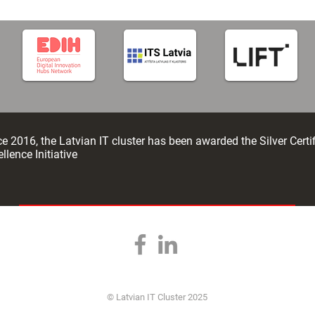
tificial
e 2016, the Latvian IT cluster has been awarded the Silver Certi
llence Initiative
© Latvian IT Cluster 2025