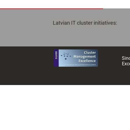
Helm of the Latvian Ar
Intelligence Centre
Latvian IT cluster initiatives:
Sinc
Exce