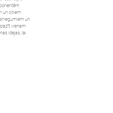
mponentēm 
 un citiem 
sasniegumiem un 
epazīt vienam 
as idejas, lai 