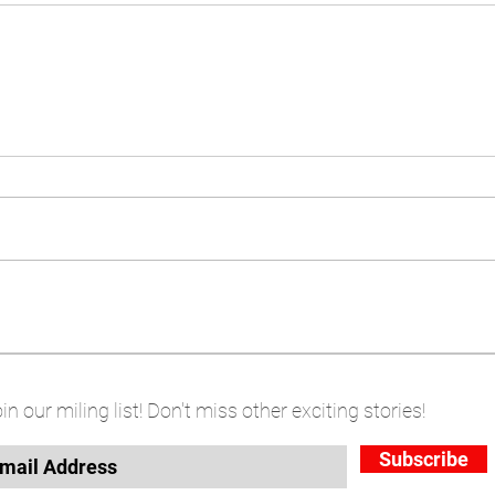
in our miling list! Don't miss other exciting stories!
Subscribe