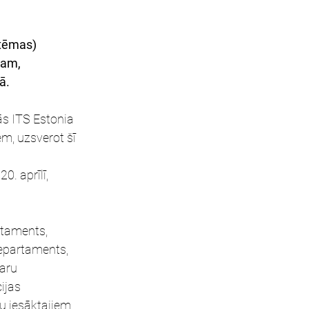
stēmas) 
jam, 
ā.
ās ITS Estonia 
m, uzsverot šī 
. aprīlī, 
rtaments, 
epartaments, 
aru 
ijas 
u iesāktajiem 