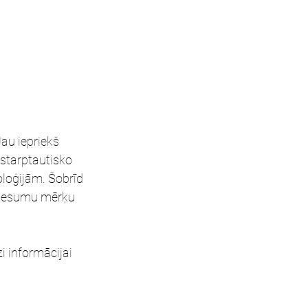
Jau iepriekš 
 starptautisko 
loģijām. Šobrīd 
pienesumu mērķu 
i informācijai 