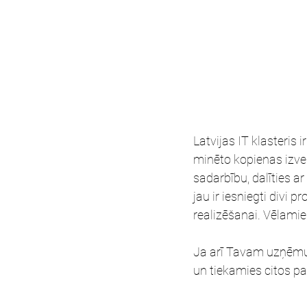
Latvijas IT klasteris i
minēto kopienas izvei
sadarbību, dalīties 
jau ir iesniegti divi 
realizēšanai. Vēlamies
Ja arī Tavam uzņēmumam
un tiekamies citos 