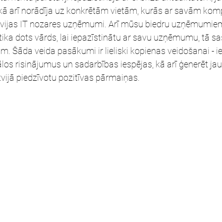
 kā arī norādīja uz konkrētām vietām, kurās ar savām ko
Latvijas IT nozares uzņēmumi. Arī mūsu biedru uzņēmumiem
tika dots vārds, lai iepazīstinātu ar savu uzņēmumu, tā 
. Šāda veida pasākumi ir lieliski kopienas veidošanai - i
los risinājumus un sadarbības iespējas, kā arī ģenerēt jaun
tvijā piedzīvotu pozitīvas pārmaiņas.