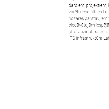
darbiem, projektiem,
varētu iesaistīties 
nozares pārstāvjiem 
piedāvātajām iespējām
otru, apzināt potenciā
ITS infrastruktūra La