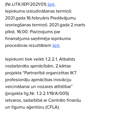
(Nr.LITK/IEP/2021/01) 
šeit
.
Iepirkuma izsludināšanas termiņš: 
2021.gada 16.februāris Piedāvājumu 
iesniegšanas termiņš: 2021.gada 2.marts 
plkst. 16:00. Paziņojums par 
finansējuma saņēmēja iepirkuma 
procedūras rezultātiem 
šeit
.
Iepirkumi tiek veikti 1.2.2.1. Atbalsts 
nodarbināto apmācībām, 2.kārtas 
projekta “Partnerībā organizētas IKT 
profesionāļu apmācības inovāciju 
veicināšanai un nozares attīstībai” 
(projekta līg.Nr. 1.2.2.1/19/A/005) 
ietvaros, sadarbībā ar Centrālo finanšu 
un līgumu aģentūru (CFLA).