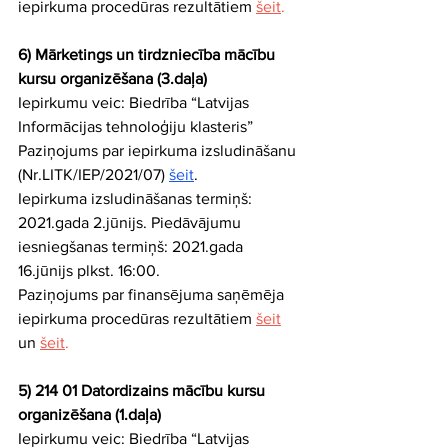
iepirkuma procedūras rezultātiem
šeit
.
6) Mārketings un tirdzniecība mācību 
kursu organizēšana (3.daļa)
Iepirkumu veic: Biedrība “Latvijas 
Informācijas tehnoloģiju klasteris” 
Paziņojums par iepirkuma izsludināšanu 
(Nr.LITK/IEP/2021/07) 
šeit
.
Iepirkuma izsludināšanas termiņš: 
2021.gada 2.jūnijs. Piedāvājumu 
iesniegšanas termiņš: 2021.gada 
16.jūnijs plkst. 16:00.
Paziņojums par finansējuma saņēmēja 
iepirkuma procedūras rezultātiem 
šeit
un 
šeit
.
5) 214 01 Datordizains mācību kursu 
organizēšana (1.daļa)
Iepirkumu veic: Biedrība “Latvijas 