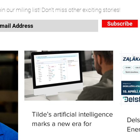
in our miling list! Don't miss other exciting stories!
Subscribe
Tilde’s artificial intelligence
Del
marks a new era for
Ener
translation in European
in R