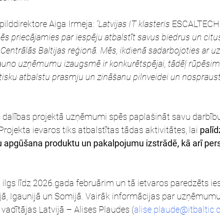
zpilddirektore Aiga Irmeja: 
“Latvijas IT klasteris 
ESCALTECH
ēs priecājamies par iespēju atbalstīt savus biedrus un citu
ntrālās Baltijas reģionā. Mēs, ikdienā sadarbojoties ar u
 jauno uzņēmumu izaugsmē ir konkurētspējai, tādēļ rūpēsimie
ku atbalstu prasmju un zināšanu pilnveidei un nospraus
ēc dalības projektā uzņēmumi spēs paplašināt savu darbību
ojekta ievaros tiks atbalstītas tādas aktivitātes, lai 
palīd
u apgūšana produktu un pakalpojumu izstrādē, kā arī per
lgs līdz 2026.gada februārim un tā ietvaros paredzēts ies
, Igaunijā un Somijā. Vairāk informācijas par uzņēmumu
adītājas Latvijā – Alises Plaudes (
alise.plaude@itbaltic