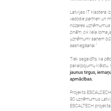
Latvijas IT klastera i
vadošie partneri un m
nozares uzņēmumus Ce
zinām, cik liela loma
uzņēmumi saņem būtis
sasniegšanai.”
Tiek sagaidīts, ka p
pakalpojumu klāstu. Pr
jaunus tirgus, iemaņ
apmācības.
Projekts ESCALCECH i
90 uzņēmumus Latvijā
ESCALTECH projekta v