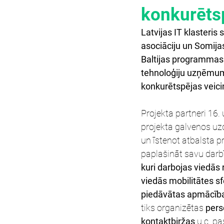
konkurēts
Latvijas IT klasteris
asociāciju un Somija
Baltijas programmas p
tehnoloģiju uzņēmumi
konkurētspējas veici
Projekta partneri 16.
projekta galvenos uz
un īstenot atbalsta 
paplašināt savu darbī
kuri darbojas viedās
viedās mobilitātes sf
piedāvātas apmācība
tiks organizētas 
pers
kontaktbiržas
 u.c. p