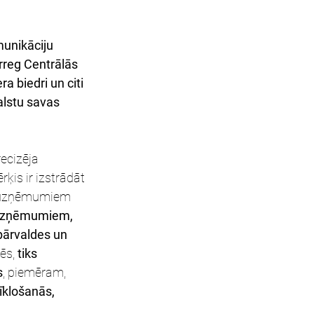
munikāciju 
reg Centrālās 
 biedri un citi 
lstu savas 
ecizēja 
is ir izstrādāt 
s uzņēmumiem 
 uzņēmumiem, 
pārvaldes un 
ēs, 
tiks 
s
, piemēram, 
īklošanās, 