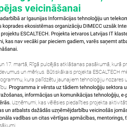
pējas veicināšanai
 sadarbībā ar Igaunijas Informācijas tehnoloģiju un teleko
s koprades ekosistēmas organizāciju DIMECC uzsāk Inter
rojektu ESCALTECH. Projekta ietvaros Latvijas IT klastera
, kas nav vecāki par pieciem gadiem, varēs saņemt atba
nāšanai.
 un 17. martā, Rīgā pulcējās atklāšanas pasākumā, kurā pr
devumus un mērķus. Būtiskākais projekta ESCALTECH mērķ
programmu, kura palīdzētu jaunajiem tehnoloģiju nozare
bu. 
Programma ir vērsta uz tādiem tehnoloģiju sektora
 ražošanas, informācijas un komunikācijas tehnoloģiju, e-
ērās.
 Uzņēmumi, kas vēlēsies piedalīties projekta aktivitāt
s un atbalsts dažādās uzņēmējdarbību veicinošās jomā
onāla vadības un citas vērtīgas apmācības, mentorings, t
asākumi.