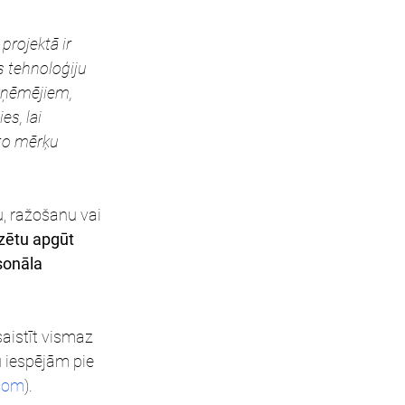
 
projektā ir 
s tehnoloģiju 
zņēmējiem, 
s, lai 
to mērķu 
, ražošanu vai 
zētu apgūt 
sonāla 
aistīt vismaz 
 iespējām pie 
.com
).