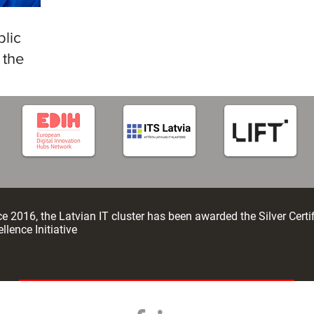
languages
lic
 the
tificial
e 2016, the Latvian IT cluster has been awarded the Silver Certi
llence Initiative