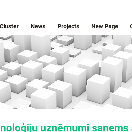
 Cluster
News
Projects
New Page
hnoloģiju uzņēmumi saņems 