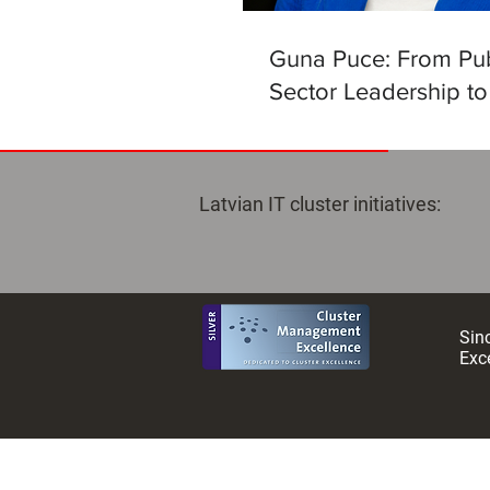
Guna Puce: From Pub
Sector Leadership to
Helm of the Latvian Ar
Intelligence Centre
Latvian IT cluster initiatives:
Sinc
Exce