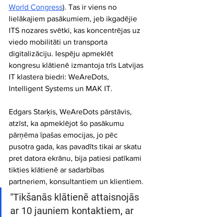
World Congress
). Tas ir viens no 
lielākajiem pasākumiem, jeb ikgadējie 
ITS nozares svētki, kas koncentrējas uz 
viedo mobilitāti un transporta 
digitalizāciju. Iespēju apmeklēt 
kongresu klātienē izmantoja trīs Latvijas 
IT klastera biedri: WeAreDots, 
Intelligent Systems un MAK IT.
Edgars Starķis, WeAreDots pārstāvis, 
atzīst, ka apmeklējot šo pasākumu 
pārņēma īpašas emocijas, jo pēc 
pusotra gada, kas pavadīts tikai ar skatu 
pret datora ekrānu, bija patiesi patīkami 
tikties klātienē ar sadarbības 
partneriem, konsultantiem un klientiem. 
"Tikšanās klātienē attaisnojās 
ar 10 jauniem kontaktiem, ar 