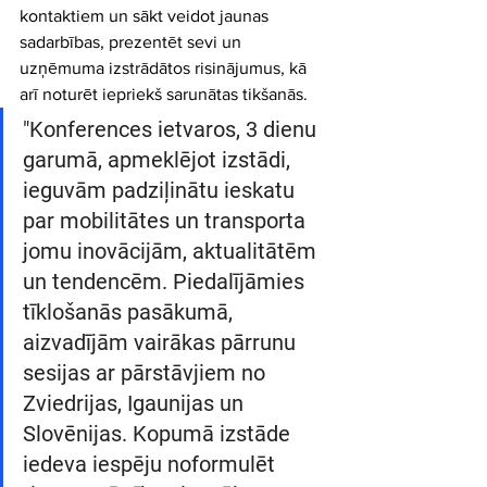
kontaktiem un sākt veidot jaunas 
sadarbības, prezentēt sevi un 
uzņēmuma izstrādātos risinājumus, kā 
arī noturēt iepriekš sarunātas tikšanās. 
"Konferences ietvaros, 3 dienu 
garumā, apmeklējot izstādi, 
ieguvām padziļinātu ieskatu 
par mobilitātes un transporta 
jomu inovācijām, aktualitātēm 
un tendencēm. Piedalījāmies 
tīklošanās pasākumā, 
aizvadījām vairākas pārrunu 
sesijas ar pārstāvjiem no 
Zviedrijas, Igaunijas un 
Slovēnijas. Kopumā izstāde 
iedeva iespēju noformulēt 