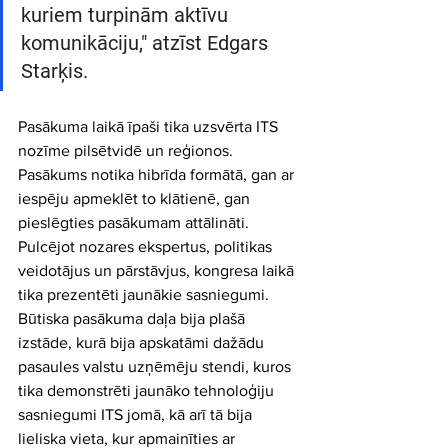
kuriem turpinām aktīvu 
komunikāciju," atzīst Edgars 
Starķis.
Pasākuma laikā īpaši tika uzsvērta ITS 
nozīme pilsētvidē un reģionos. 
Pasākums notika hibrīda formātā, gan ar 
iespēju apmeklēt to klātienē, gan 
pieslēgties pasākumam attālināti. 
Pulcējot nozares ekspertus, politikas 
veidotājus un pārstāvjus, kongresa laikā 
tika prezentēti jaunākie sasniegumi. 
Būtiska pasākuma daļa bija plašā 
izstāde, kurā bija apskatāmi dažādu 
pasaules valstu uzņēmēju stendi, kuros 
tika demonstrēti jaunāko tehnoloģiju 
sasniegumi ITS jomā, kā arī tā bija 
lieliska vieta, kur apmainīties ar 