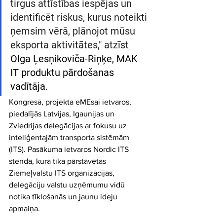
tirgus attīstības iespējas un 
identificēt riskus, kurus noteikti 
ņemsim vērā, plānojot mūsu 
eksporta aktivitātes," atzīst 
Olga Ļesņikoviča-Riņķe
, MAK 
IT produktu pārdošanas 
vadītāja.
Kongresā, projekta eMEsai ietvaros, 
piedalījās Latvijas, Igaunijas un 
Zviedrijas delegācijas ar fokusu uz 
inteliģentajām transporta sistēmām 
(ITS). Pasākuma ietvaros Nordic ITS 
stendā, kurā tika pārstāvētas 
Ziemeļvalstu ITS organizācijas, 
delegāciju valstu uzņēmumu vidū 
notika tīklošanās un jaunu ideju 
apmaiņa. 