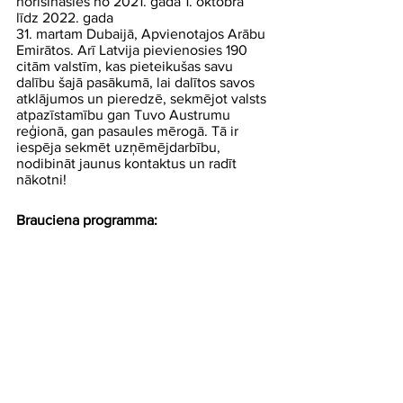
norisināsies no 2021. gada 1. oktobra 
līdz 2022. gada 
31. martam Dubaijā, Apvienotajos Arābu 
Emirātos. Arī Latvija pievienosies 190 
citām valstīm, kas pieteikušas savu 
dalību šajā pasākumā, lai dalītos savos 
atklājumos un pieredzē, sekmējot valsts 
atpazīstamību gan Tuvo Austrumu 
reģionā, gan pasaules mērogā. Tā ir 
iespēja sekmēt uzņēmējdarbību, 
nodibināt jaunus kontaktus un radīt 
nākotni! 
Brauciena programma: