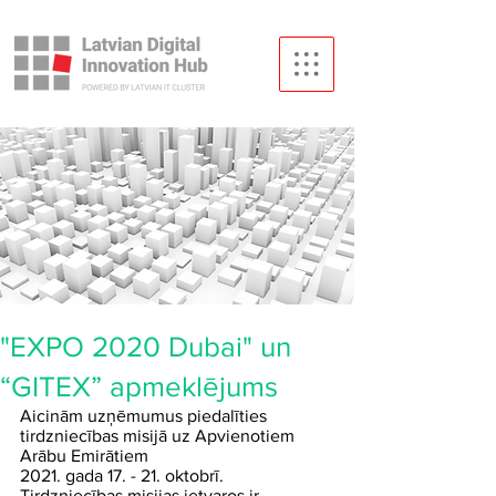
"EXPO 2020 Dubai" un
“GITEX” apmeklējums
Aicinām uzņēmumus piedalīties 
tirdzniecības misijā uz Apvienotiem 
Arābu Emirātiem 
2021. gada 17. - 21. oktobrī.
Tirdzniecības misijas ietvaros ir 