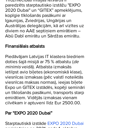
paredzēts starptautisko izstāžu "EXPO 
2020 Dubai" un “GITEX” apmeklējums, 
kopīgie tīklošanās pasākumi ar 
Igaunijas, Zviedrijas, Ungārijas un 
Austrālijas delegācijām, kā arī vizītes uz 
diviem no AAE septiņiem emirātiem – 
Abū Dabī emirātu un Sārdžas emirātu.
Finansiālais atbalsts 
Piedāvājam Latvijas IT klastera biedriem 
doties šajā misijā ar 75 % atbalstu (
de 
minimis
 veidā). Atbalsta izmaksās 
ietilpst avio biļetes (ekonomiskā klase), 
viesnīcas izmaksas (pēc valstī noteiktās 
viesnīcas maksas normas), ieejas biļete 
Expo un GITEX izstādēs, kopēji semināri 
un tīklošanās pasākumi, transports starp 
emirātiem. Vidējās izmaksas vienam 
cilvēkam ir aptuveni līdz Eur 2500.00.
Par “EXPO 2020 Dubai” 
Starptautiskā izstāde 
EXPO 2020 Dubai