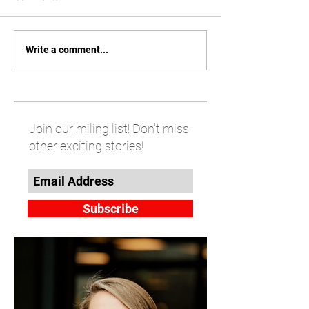
Write a comment...
Join our miling list! Don't miss
other exciting stories!
Subscribe