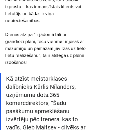
izprastu – kas ir mans īstais klients vai 
lietotājs un kādas ir viņa 
nepieciešamības.
Dienas atziņa “Ir jādomā tāli un 
grandiozi plāni, taču vienmēr ir jāsāk ar 
mazumiņu un pamazām jāvirzās uz lielo 
lietu realizēšanu”, tā ir atslēga uz plāna 
izdošanos!
Kā atzīst meistarklases 
dalībnieks Kārlis Nīlanders, 
uzņēmuma dots.365 
komercdirektors, “Šādu 
pasākumu apmeklēšanu 
izvērtēju pēc trenera, kas to 
vadīs. Gleb Maltsev - cilvēks ar 