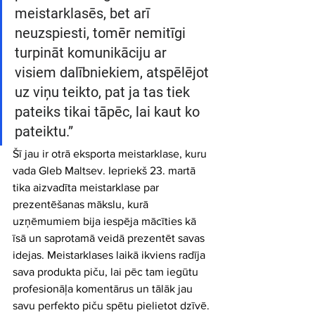
meistarklasēs, bet arī 
neuzspiesti, tomēr nemitīgi 
turpināt komunikāciju ar 
visiem dalībniekiem, atspēlējot 
uz viņu teikto, pat ja tas tiek 
pateiks tikai tāpēc, lai kaut ko 
pateiktu.” 
Šī jau ir otrā eksporta meistarklase, kuru 
vada Gleb Maltsev. Iepriekš 23. martā 
tika aizvadīta meistarklase par 
prezentēšanas mākslu, kurā 
uzņēmumiem bija iespēja mācīties kā 
īsā un saprotamā veidā prezentēt savas 
idejas. Meistarklases laikā ikviens radīja 
sava produkta piču, lai pēc tam iegūtu 
profesionāļa komentārus un tālāk jau 
savu perfekto piču spētu pielietot dzīvē.