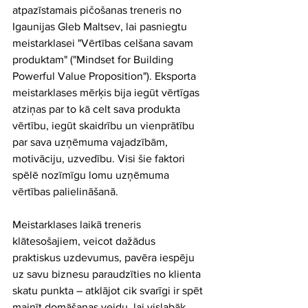
atpazīstamais pičošanas treneris no 
Igaunijas Gleb Maltsev, lai pasniegtu 
meistarklasei "Vērtības celšana savam 
produktam" ("Mindset for Building 
Powerful Value Proposition"). Eksporta 
meistarklases mērķis bija iegūt vērtīgas 
atziņas par to kā celt sava produkta 
vērtību, iegūt skaidrību un vienprātību 
par sava uzņēmuma vajadzībām, 
motivāciju, uzvedību. Visi šie faktori 
spēlē nozīmīgu lomu uzņēmuma 
vērtības palielināšanā.
Meistarklases laikā treneris 
klātesošajiem, veicot dažādus 
praktiskus uzdevumus, pavēra iespēju 
uz savu biznesu paraudzīties no klienta 
skatu punkta – atklājot cik svarīgi ir spēt 
mainīt domāšanas veidu, lai vislabāk 