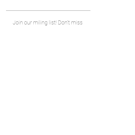
Join our miling list! Don't miss
other exciting stories!
Subscribe