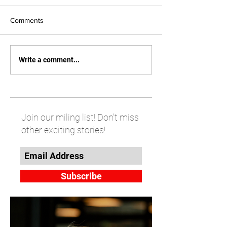
Comments
Write a comment...
Join our miling list! Don't miss
other exciting stories!
Subscribe