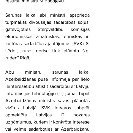
resursu ministru M.Babajevu.
Sarunas laikā abi ministri apsprieda 
turpmākās divpusējās sadarbības soļus, 
gatavojoties Starpvaldību komisijas 
ekonomiskās, zinātniskās, tehniskās un 
kultūras sadarbības jautājumos (SVK) 8. 
sēdei, kuras norise tiek plānota š.g. 
rudenī Rīgā.
Abu ministru sarunas laikā, 
Azerbaidžānas puse informēja par lielo 
ieinteresētību attīstīt sadarbību ar Latviju 
informācijas tehnoloģiju (IT) jomā. Tāpat 
Azerbaidžānas ministrs savas plānotās 
vizītes Latvijā SVK ietvaros labprāt 
apmeklētu Latvijas IT nozares 
uzņēmumus, kuriem ir konkrēta interese 
vai vēlme sadarboties ar Azerbaidžānu 