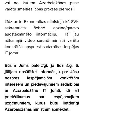
vai no kuriem Azerbaidžānas puse 
varētu smelties labās prakses pieredzi.
Līdz ar to Ekonomikas ministrija kā SVK 
sekretariāts šobrīd apzina/gatavo 
augstākminēto informāciju,  lai jau 
nākamajā video sarunā ministri varētu 
konkrētāk apspriest sadarbības iespējas 
IT jomā.
Būsim Jums pateicīgi, ja līdz š.g. 6. 
jūlijam nosūtīsiet informāciju par Jūsu 
nozares iespējamajām konkrētām 
interesēm un piedāvājumiem sadarbībai 
ar Azerbaidžānu IT jomā, kā arī 
priekšlikumus par iespējamajiem 
uzņēmumiem, kurus būtu lietderīgi 
Azerbaidžānas ministram apmeklēt.