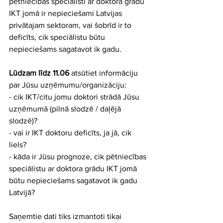
pētniecības speciālisti ar doktora grādu 
IKT jomā ir nepieciešami Latvijas 
privātajam sektoram, vai šobrīd ir to 
deficīts, cik speciālistu būtu 
nepieciešams sagatavot ik gadu.
Lūdzam līdz 11.06
 atsūtiet informāciju 
par Jūsu uzņēmumu/organizāciju:
- cik IKT/citu jomu doktori strādā Jūsu 
uzņēmumā (pilnā slodzē / daļējā 
slodzē)?
- vai ir IKT doktoru deficīts, ja jā, cik 
liels?
- kāda ir Jūsu prognoze, cik pētniecības 
speciālistu ar doktora grādu IKT jomā 
būtu nepieciešams sagatavot ik gadu 
Latvijā?
Saņemtie dati tiks izmantoti tikai 