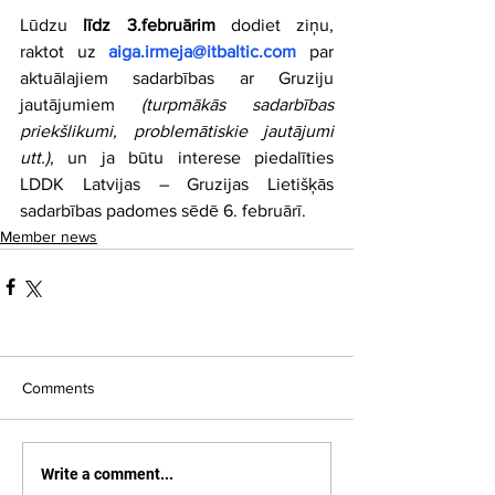
Lūdzu
 līdz 3.februārim
 dodiet ziņu, 
raktot uz 
aiga.irmeja@itbaltic.com
 par 
aktuālajiem sadarbības ar Gruziju 
jautājumiem 
(turpmākās sadarbības 
priekšlikumi, problemātiskie jautājumi 
utt.)
, un ja būtu interese piedalīties 
LDDK Latvijas – Gruzijas Lietišķās 
sadarbības padomes sēdē 6. februārī.
Member news
Comments
Write a comment...