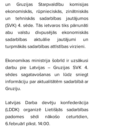
un Gruzijas Starpvaldību komisijas 
ekonomiskās, rūpnieciskās, zinātniskās 
un tehniskās sadarbības jautājumos 
(SVK) 4. sēde. Tās ietvaros tiks pārrunāti 
abu valstu divpusējās ekonomiskās 
sadarbības aktuālie jautājumi un 
turpmākās sadarbības attīstības virzieni.
Ekonomikas ministrija šobrīd ir uzsākusi 
darbu pie Latvijas – Gruzijas SVK 4. 
sēdes sagatavošanas un lūdz sniegt 
informāciju par aktualitātēm sadarbībā ar 
Gruziju.
Latvijas Darba devēju konfederācija 
(LDDK) organizē Lietišķās sadarbības 
padomes sēdi nākošo ceturtdien, 
6.februārī plkst. 14:00.