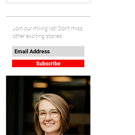
Join our miling list! Don't miss
other exciting stories!
Subscribe