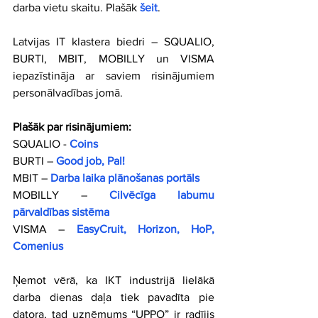
darba vietu skaitu. Plašāk 
šeit
.
Latvijas IT klastera biedri – SQUALIO, 
BURTI, MBIT, MOBILLY un VISMA 
iepazīstināja ar saviem risinājumiem 
personālvadības jomā.
Plašāk par risinājumiem:
SQUALIO - 
Coins
BURTI – 
Good job, Pal!
MBIT – 
Darba laika plānošanas portāls
MOBILLY – 
Cilvēcīga labumu 
pārvaldības sistēma
VISMA – 
EasyCruit, Horizon, HoP, 
Comenius
Ņemot vērā, ka IKT industrijā lielākā 
darba dienas daļa tiek pavadīta pie 
datora, tad uzņēmums “UPPO” ir radījis 