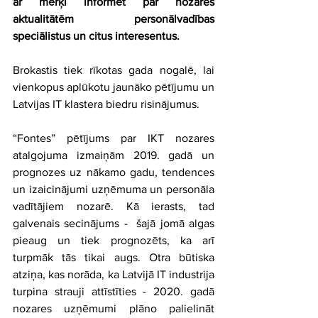
ar mērķi informēt par nozares 
aktualitātēm personālvadības 
speciālistus un citus interesentus.
Brokastis tiek rīkotas gada nogalē, lai 
vienkopus aplūkotu jaunāko pētījumu un 
Latvijas IT klastera biedru risinājumus.
“Fontes” pētījums par IKT nozares 
atalgojuma izmaiņām 2019. gadā un 
prognozes uz nākamo gadu, tendences 
un izaicinājumi uzņēmuma un personāla 
vadītājiem nozarē. Kā ierasts, tad 
galvenais secinājums -  šajā jomā algas 
pieaug un tiek prognozēts, ka arī 
turpmāk tās tikai augs. Otra būtiska 
atziņa, kas norāda, ka Latvijā IT industrija 
turpina strauji attīstīties - 2020. gadā 
nozares uzņēmumi plāno palielināt 