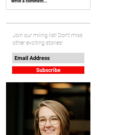
Write a comment...
Join our miling list! Don't miss
other exciting stories!
Subscribe