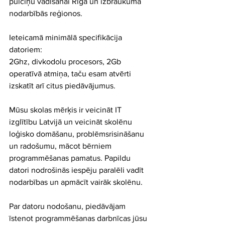
pulciņu vadīšanai Rīgā un izbraukuma 
nodarbībās reģionos.
Ieteicamā minimālā specifikācija 
datoriem:
2Ghz, divkodolu procesors, 2Gb 
operatīvā atmiņa, taču esam atvērti 
izskatīt arī citus piedāvājumus.
Mūsu skolas mērķis ir veicināt IT 
izglītību Latvijā un veicināt skolēnu 
loģisko domāšanu, problēmsrisināšanu 
un radošumu, mācot bērniem 
programmēšanas pamatus. Papildu 
datori nodrošinās iespēju paralēli vadīt 
nodarbības un apmācīt vairāk skolēnu.
Par datoru nodošanu, piedāvājam 
īstenot programmēšanas darbnīcas jūsu 