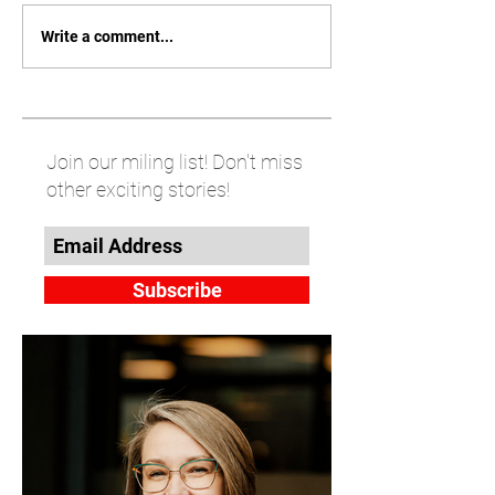
Write a comment...
Join our miling list! Don't miss
other exciting stories!
Subscribe