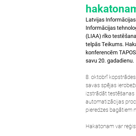
hakatonam
Latvijas Informācijas
Informācijas tehnoloģ
(LIAA) rīko testēšana
telpās Teikums. Haka
konferencēm TAPOST (
savu 20. gadadienu.
8. oktobrī kopstrāde
savas spējas ierobež
izstrādāt testēšanas 
automatizācijas proce
pieredzes bagātiem m
Hakatonam var reģistr