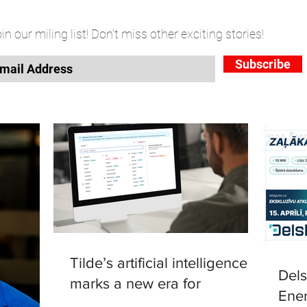
in our miling list! Don't miss other exciting stories!
Subscribe
Tilde’s artificial intelligence
Del
marks a new era for
Ener
translation in European