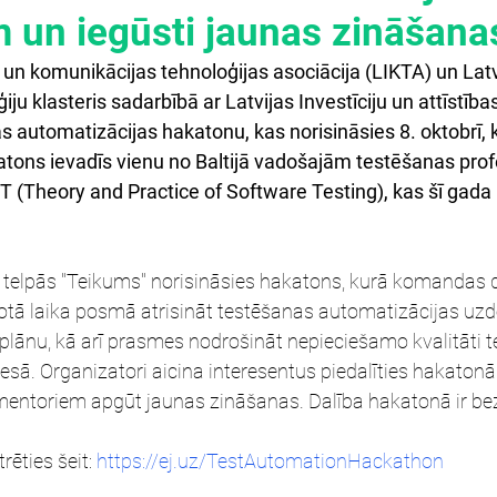
 un iegūsti jaunas zināšana
 un komunikācijas tehnoloģijas asociācija (LIKTA) un Latv
iju klasteris sadarbībā ar Latvijas Investīciju un attīstība
s automatizācijas hakatonu, kas norisināsies 8. oktobrī,
tons ievadīs vienu no Baltijā vadošajām testēšanas prof
Theory and Practice of Software Testing), kas šī gada 
s telpās "Teikums" norisināsies hakatons, kurā komandas
otā laika posmā atrisināt testēšanas automatizācijas uz
plānu, kā arī prasmes nodrošināt nepieciešamo kvalitāti 
sā. Organizatori aicina interesentus piedalīties hakatonā
entoriem apgūt jaunas zināšanas. Dalība hakatonā ir be
ēties šeit: 
https://ej.uz/TestAutomationHackathon