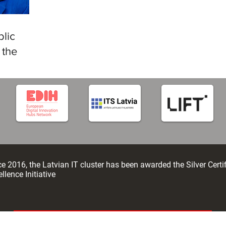
in R
languages
lic
 the
tificial
e 2016, the Latvian IT cluster has been awarded the Silver Certi
llence Initiative