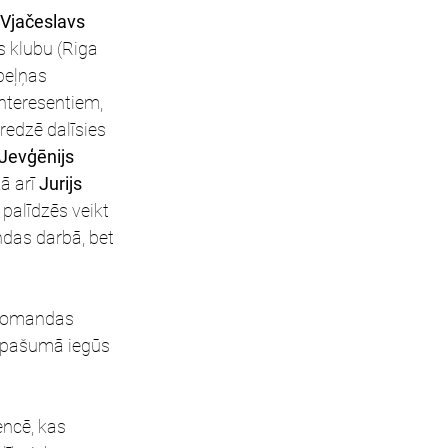
Vjačeslavs 
 klubu (Riga 
peļņas 
nteresentiem, 
redzē dalīsies 
Jevģēnijs 
ā arī 
Jurijs 
palīdzēs veikt 
das darbā, bet 
 komandas 
 īpašumā iegūs 
encē, kas 