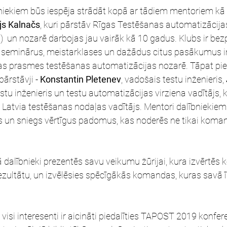
niekiem būs iespēja strādāt kopā ar tādiem mentoriem kā 
js Kalnačs
, kuri pārstāv Rīgas Testēšanas automatizācijas
  un nozarē darbojas jau vairāk kā 10 gadus. Klubs ir bez
ko seminārus, meistarklases un dažādus citus pasākumus i
avas prasmes testēšanas automatizācijas nozarē. Tāpat pie
ārstāvji - 
Konstantin Pletenev
, vadošais testu inženieris, 
stu inženieris un testu automatizācijas virziena vadītājs, k
 Latvia testēšanas nodaļas vadītājs. Mentori dalībniekiem 
un sniegs vērtīgus padomus, kas noderēs ne tikai koman
alībnieki prezentēs savu veikumu žūrijai, kura izvērtēs
ezultātu, un izvēlēsies spēcīgākās komandas, kuras savā
isi interesenti ir aicināti piedalīties TAPOST 2019 konfer