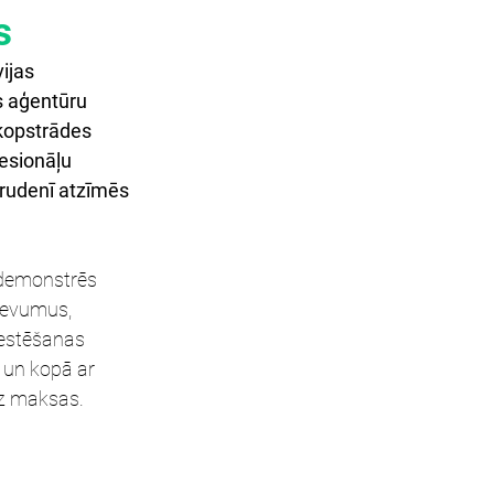
s
ijas 
s aģentūru 
 kopstrādes 
esionāļu 
rudenī atzīmēs 
 demonstrēs 
devumus, 
testēšanas 
 un kopā ar 
z maksas. 