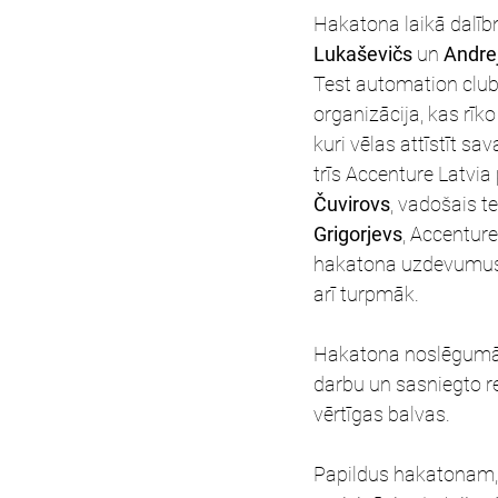
Hakatona laikā dalīb
Lukaševičs
 un 
Andre
Test automation club)
organizācija, kas rī
kuri vēlas attīstīt s
trīs Accenture Latvia p
Čuvirovs
, vadošais te
Grigorjevs
, Accenture
hakatona uzdevumus 
arī turpmāk. 
Hakatona noslēgumā d
darbu un sasniegto r
vērtīgas balvas.  
Papildus hakatonam, v