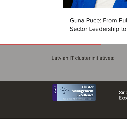
Guna Puce: From Pub
Sector Leadership to
Helm of the Latvian Ar
Intelligence Centre
Latvian IT cluster initiatives:
Sinc
Exce