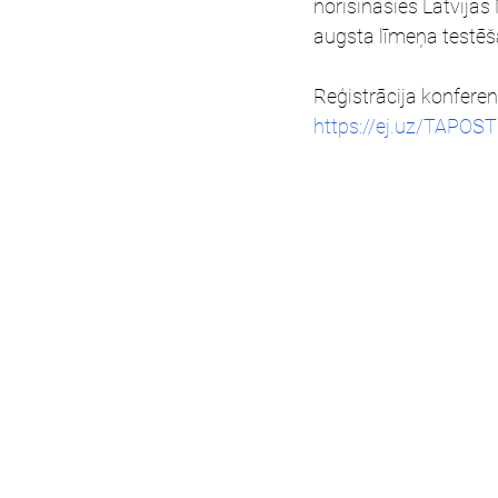
norisināsies Latvijas
augsta līmeņa testē
Reģistrācija konferen
https://ej.uz/TAPOST