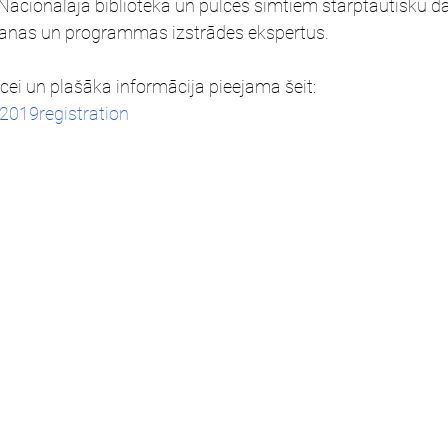
 Nacionālajā bibliotēkā un pulcēs simtiem starptautisku da
šanas un programmas izstrādes ekspertus. 
cei un plašāka informācija pieejama šeit: 
2019registration