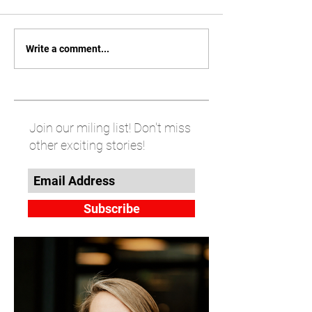
Write a comment...
Join our miling list! Don't miss
other exciting stories!
Subscribe