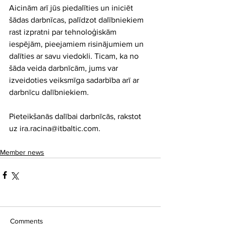
Aicinām arī jūs piedalīties un iniciēt 
šādas darbnīcas, palīdzot dalībniekiem 
rast izpratni par tehnoloģiskām 
iespējām, pieejamiem risinājumiem un 
dalīties ar savu viedokli. Ticam, ka no 
šāda veida darbnīcām, jums var 
izveidoties veiksmīga sadarbība arī ar 
darbnīcu dalībniekiem.
Pieteikšanās dalībai darbnīcās, rakstot 
uz ira.racina@itbaltic.com.
Member news
Comments