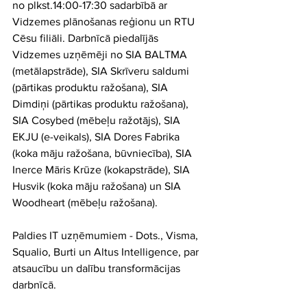
no plkst.14:00-17:30 sadarbībā ar 
Vidzemes plānošanas reģionu un RTU 
Cēsu filiāli. Darbnīcā piedalījās 
Vidzemes uzņēmēji no SIA BALTMA 
(metālapstrāde), SIA Skrīveru saldumi 
(pārtikas produktu ražošana), SIA 
Dimdiņi (pārtikas produktu ražošana), 
SIA Cosybed (mēbeļu ražotājs), SIA 
EKJU (e-veikals), SIA Dores Fabrika 
(koka māju ražošana, būvniecība), SIA 
Inerce Māris Krūze (kokapstrāde), SIA 
Husvik (koka māju ražošana) un SIA 
Woodheart (mēbeļu ražošana).
Paldies IT uzņēmumiem - Dots., Visma, 
Squalio, Burti un Altus Intelligence, par 
atsaucību un dalību transformācijas 
darbnīcā.