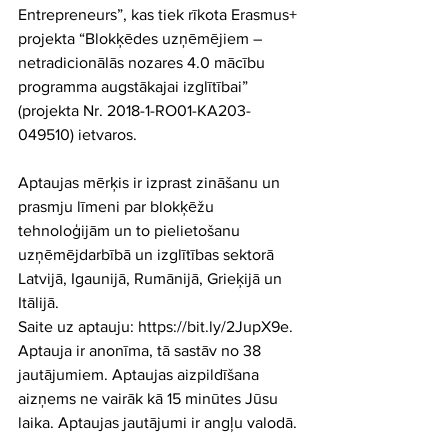
Entrepreneurs”, kas tiek rīkota Erasmus+ 
projekta “Blokķēdes uzņēmējiem – 
netradicionālās nozares 4.0 mācību 
programma augstākajai izglītībai” 
(projekta Nr. 2018-1-RO01-KA203-
049510) ietvaros.
Aptaujas mērķis ir izprast zināšanu un 
prasmju līmeni par blokķēžu 
tehnoloģijām un to pielietošanu 
uzņēmējdarbībā un izglītības sektorā 
Latvijā, Igaunijā, Rumānijā, Grieķijā un 
Itālijā.
Saite uz aptauju: https://bit.ly/2JupX9e.
Aptauja ir anonīma, tā sastāv no 38 
jautājumiem. Aptaujas aizpildīšana 
aizņems ne vairāk kā 15 minūtes Jūsu 
laika. Aptaujas jautājumi ir angļu valodā.