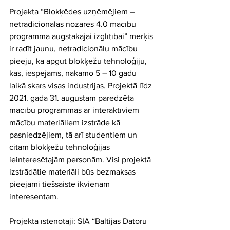
Projekta “Blokķēdes uzņēmējiem – 
netradicionālās nozares 4.0 mācību 
programma augstākajai izglītībai” mērķis 
ir radīt jaunu, netradicionālu mācību 
pieeju, kā apgūt blokķēžu tehnoloģiju, 
kas, iespējams, nākamo 5 – 10 gadu 
laikā skars visas industrijas. Projektā līdz 
2021. gada 31. augustam paredzēta 
mācību programmas ar interaktīviem 
mācību materiāliem izstrāde kā 
pasniedzējiem, tā arī studentiem un 
citām blokķēžu tehnoloģijās 
ieinteresētajām personām. Visi projektā 
izstrādātie materiāli būs bezmaksas 
pieejami tiešsaistē ikvienam 
interesentam.
Projekta īstenotāji: SIA “Baltijas Datoru 