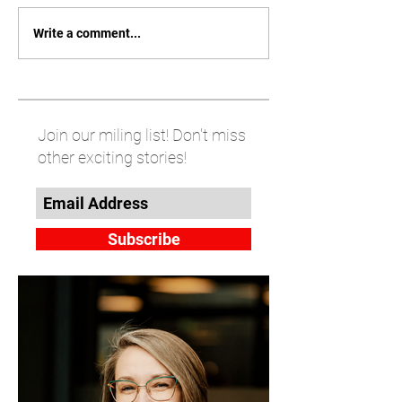
Write a comment...
Join our miling list! Don't miss
other exciting stories!
Subscribe