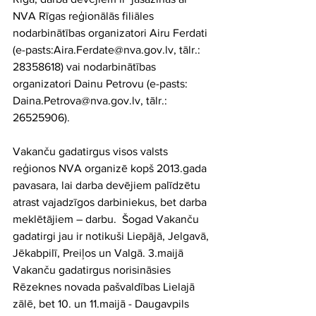
NVA Rīgas reģionālās filiāles 
nodarbinātības organizatori Airu Ferdati 
(e-pasts:Aira.Ferdate@nva.gov.lv, tālr.: 
28358618) vai nodarbinātības 
organizatori Dainu Petrovu (e-pasts: 
Daina.Petrova@nva.gov.lv, tālr.: 
26525906).
Vakanču gadatirgus visos valsts 
reģionos NVA organizē kopš 2013.gada 
pavasara, lai darba devējiem palīdzētu 
atrast vajadzīgos darbiniekus, bet darba 
meklētājiem – darbu.  Šogad Vakanču 
gadatirgi jau ir notikuši Liepājā, Jelgavā, 
Jēkabpilī, Preiļos un Valgā. 3.maijā 
Vakanču gadatirgus norisināsies 
Rēzeknes novada pašvaldības Lielajā 
zālē, bet 10. un 11.maijā - Daugavpils 