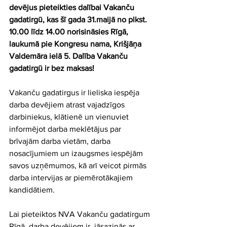
devējus pieteikties dalībai Vakanču 
gadatirgū, kas šī gada 31.maijā no plkst. 
10.00 līdz 14.00 norisināsies Rīgā, 
laukumā pie Kongresu nama, Krišjāņa 
Valdemāra ielā 5. Dalība Vakanču 
gadatirgū ir bez maksas!
Vakanču gadatirgus ir lieliska iespēja 
darba devējiem atrast vajadzīgos 
darbiniekus, klātienē un vienuviet 
informējot darba meklētājus par 
brīvajām darba vietām, darba 
nosacījumiem un izaugsmes iespējām 
savos uzņēmumos, kā arī veicot pirmās 
darba intervijas ar piemērotākajiem 
kandidātiem.
Lai pieteiktos NVA Vakanču gadatirgum 
Rīgā, darba devējiem ir  jāsazinās ar 