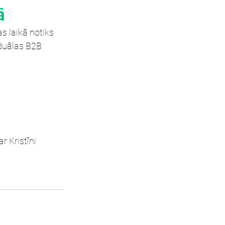
ā
as laikā notiks 
iduālas B2B 
 Kristīni 