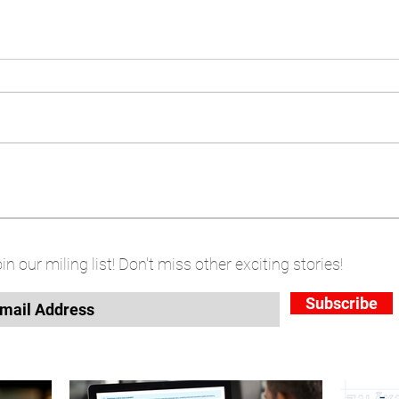
in our miling list! Don't miss other exciting stories!
Subscribe