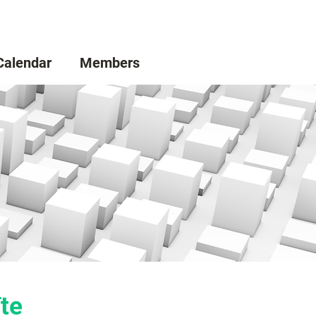
Calendar
Members
te