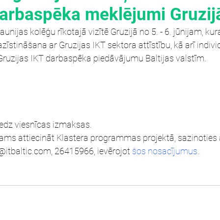
darbaspēka meklējumi Gruzij
aunijas kolēģu rīkotajā vizītē Gruzijā no 5. - 6. jūnijam, kur
azīstināšana ar Gruzijas IKT sektora attīstību, kā arī indiv
Gruzijas IKT darbaspēka piedāvājumu Baltijas valstīm. 
 
sedz viesnīcas izmaksas. 
ms attiecināt Klastera programmas projektā, sazinoties ar
@itbaltic.com, 26415966, ievērojot 
šos nosacījumus
.