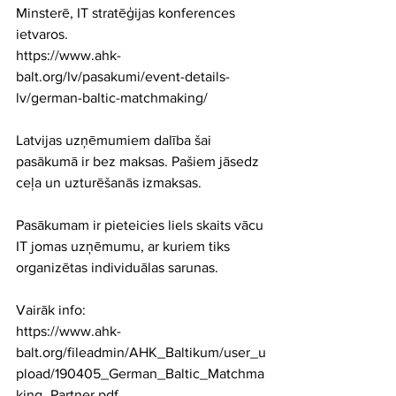
Minsterē, IT stratēģijas konferences 
ietvaros.
https://www.ahk-
balt.org/lv/pasakumi/event-details-
lv/german-baltic-matchmaking/
Latvijas uzņēmumiem dalība šai 
pasākumā ir bez maksas. Pašiem jāsedz 
ceļa un uzturēšanās izmaksas.
Pasākumam ir pieteicies liels skaits vācu 
IT jomas uzņēmumu, ar kuriem tiks 
organizētas individuālas sarunas.
Vairāk info:
https://www.ahk-
balt.org/fileadmin/AHK_Baltikum/user_u
pload/190405_German_Baltic_Matchma
king_Partner.pdf