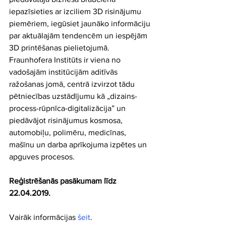
iepazīsieties ar izciliem 3D risinājumu 
piemēriem, iegūsiet jaunāko informāciju 
par aktuālajām tendencēm un iespējām 
3D printēšanas pielietojumā. 
Fraunhofera Institūts ir viena no 
vadošajām institūcijām aditīvās 
ražošanas jomā, centrā izvirzot tādu 
pētniecības uzstādījumu kā „dizains-
process-rūpnīca-digitalizācija” un 
piedāvājot risinājumus kosmosa, 
automobiļu, polimēru, medicīnas, 
mašīnu un darba aprīkojuma izpētes un 
apguves procesos.
Reģistrēšanās pasākumam līdz 
22.04.2019.
Vairāk informācijas 
šeit
.