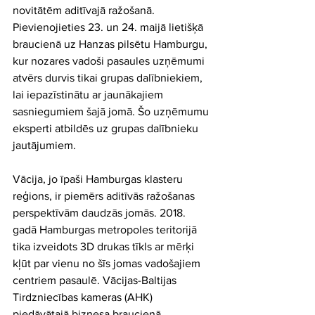
novitātēm aditīvajā ražošanā. 
Pievienojieties 23. un 24. maijā lietišķā 
braucienā uz Hanzas pilsētu Hamburgu, 
kur nozares vadoši pasaules uzņēmumi 
atvērs durvis tikai grupas dalībniekiem, 
lai iepazīstinātu ar jaunākajiem 
sasniegumiem šajā jomā. Šo uzņēmumu 
eksperti atbildēs uz grupas dalībnieku 
jautājumiem.
Vācija, jo īpaši Hamburgas klasteru 
reģions, ir piemērs aditīvās ražošanas 
perspektīvām daudzās jomās. 2018. 
gadā Hamburgas metropoles teritorijā 
tika izveidots 3D drukas tīkls ar mērķi 
kļūt par vienu no šīs jomas vadošajiem 
centriem pasaulē. Vācijas-Baltijas 
Tirdzniecības kameras (AHK) 
piedāvātajā biznesa braucienā 