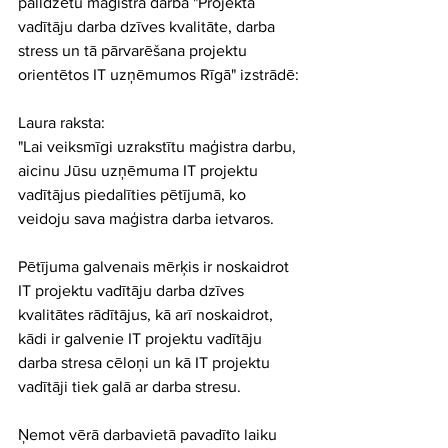
palīdzētu maģistra darba "Projekta 
vadītāju darba dzīves kvalitāte, darba 
stress un tā pārvarēšana projektu 
orientētos IT uzņēmumos Rīgā" izstrādē:
Laura raksta:
"Lai veiksmīgi uzrakstītu maģistra darbu, 
aicinu Jūsu uzņēmuma IT projektu 
vadītājus piedalīties pētījumā, ko 
veidoju sava maģistra darba ietvaros. 
Pētījuma galvenais mērķis ir noskaidrot 
IT projektu vadītāju darba dzīves 
kvalitātes rādītājus, kā arī noskaidrot, 
kādi ir galvenie IT projektu vadītāju 
darba stresa cēloņi un kā IT projektu 
vadītāji tiek galā ar darba stresu.
Ņemot vērā darbavietā pavadīto laiku 