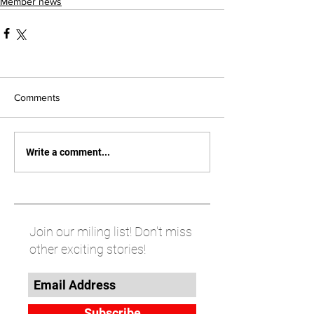
Member news
Comments
Write a comment...
Join our miling list! Don't miss
other exciting stories!
Subscribe