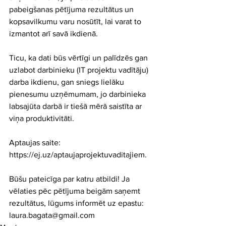
pabeigšanas pētījuma rezultātus un 
kopsavilkumu varu nosūtīt, lai varat to 
izmantot arī savā ikdienā. 
Ticu, ka dati būs vērtīgi un palīdzēs gan 
uzlabot darbinieku (IT projektu vadītāju) 
darba ikdienu, gan sniegs lielāku 
pienesumu uzņēmumam, jo darbinieka 
labsajūta darbā ir tiešā mērā saistīta ar 
viņa produktivitāti.
Aptaujas saite: 
https://ej.uz/aptaujaprojektuvaditajiem.
Būšu pateicīga par katru atbildi! Ja 
vēlaties pēc pētījuma beigām saņemt 
rezultātus, lūgums informēt uz epastu: 
laura.bagata@gmail.com