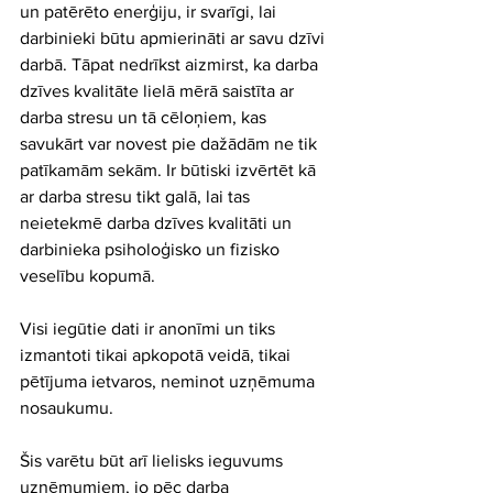
un patērēto enerģiju, ir svarīgi, lai 
darbinieki būtu apmierināti ar savu dzīvi 
darbā. Tāpat nedrīkst aizmirst, ka darba 
dzīves kvalitāte lielā mērā saistīta ar 
darba stresu un tā cēloņiem, kas 
savukārt var novest pie dažādām ne tik 
patīkamām sekām. Ir būtiski izvērtēt kā 
ar darba stresu tikt galā, lai tas 
neietekmē darba dzīves kvalitāti un 
darbinieka psiholoģisko un fizisko 
veselību kopumā.
Visi iegūtie dati ir anonīmi un tiks 
izmantoti tikai apkopotā veidā, tikai 
pētījuma ietvaros, neminot uzņēmuma 
nosaukumu.
Šis varētu būt arī lielisks ieguvums 
uzņēmumiem, jo pēc darba 