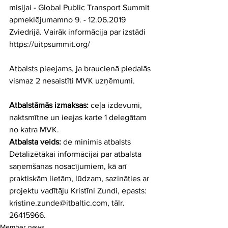
misijai - Global Public Transport Summit 
apmeklējumamno 9. - 12.06.2019 
Zviedrijā. Vairāk informācija par izstādi 
https://uitpsummit.org/ 
Atbalsts pieejams, ja braucienā piedalās 
vismaz 2 nesaistīti MVK uzņēmumi. 
Atbalstāmās izmaksas: 
ceļa izdevumi, 
naktsmītne un ieejas karte 1 delegātam 
no katra MVK. 
Atbalsta veids: 
de minimis atbalsts
Detalizētākai informācijai par atbalsta 
saņemšanas nosacījumiem, kā arī 
praktiskām lietām, lūdzam, sazināties ar 
projektu vadītāju Kristīni Zundi, epasts: 
kristine.zunde@itbaltic.com, tālr. 
26415966.
Member news