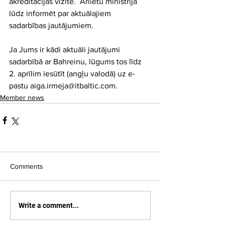
akreditācijas vizīte.  Ārlietu ministrija 
lūdz informēt par aktuālajiem 
sadarbības jautājumiem.
Ja Jums ir kādi aktuāli jautājumi 
sadarbībā ar Bahreinu, lūgums tos līdz 
2. aprīlim iesūtīt (angļu valodā) uz e-
pastu aiga.irmeja@itbaltic.com.
Member news
Comments
Write a comment...