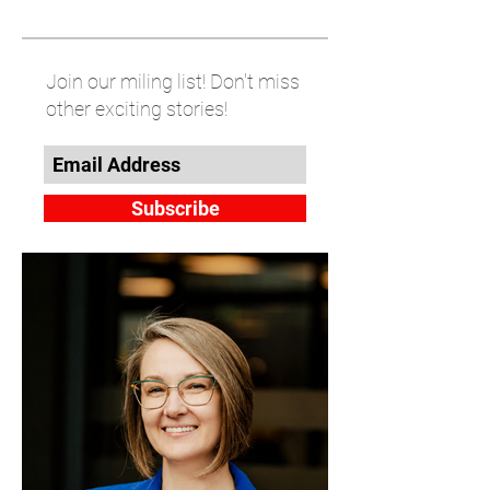
Join our miling list! Don't miss
other exciting stories!
Subscribe