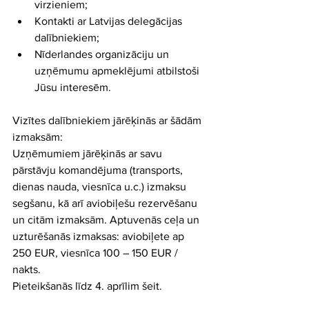
virzieniem;  
Kontakti ar Latvijas delegācijas 
dalībniekiem;  
Nīderlandes organizāciju un 
uzņēmumu apmeklējumi atbilstoši 
Jūsu interesēm. 
Vizītes dalībniekiem jārēķinās ar šādām 
izmaksām:
Uzņēmumiem jārēķinās ar savu 
pārstāvju komandējuma (transports, 
dienas nauda, viesnīca u.c.) izmaksu 
segšanu, kā arī aviobiļešu rezervēšanu 
un citām izmaksām. Aptuvenās ceļa un 
uzturēšanās izmaksas: aviobiļete ap 
250 EUR, viesnīca 100 – 150 EUR / 
nakts.
Pieteikšanās līdz 4. aprīlim šeit.