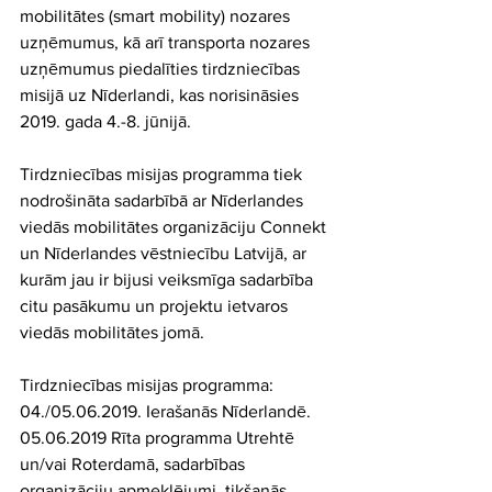
mobilitātes (smart mobility) nozares 
uzņēmumus, kā arī transporta nozares 
uzņēmumus piedalīties tirdzniecības 
misijā uz Nīderlandi, kas norisināsies 
2019. gada 4.-8. jūnijā.
Tirdzniecības misijas programma tiek 
nodrošināta sadarbībā ar Nīderlandes 
viedās mobilitātes organizāciju Connekt 
un Nīderlandes vēstniecību Latvijā, ar 
kurām jau ir bijusi veiksmīga sadarbība 
citu pasākumu un projektu ietvaros 
viedās mobilitātes jomā.
Tirdzniecības misijas programma:
04./05.06.2019. Ierašanās Nīderlandē.
05.06.2019 Rīta programma Utrehtē 
un/vai Roterdamā, sadarbības 
organizāciju apmeklējumi, tikšanās.