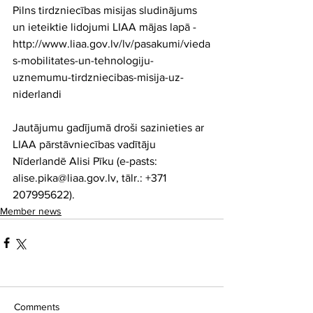
Pilns tirdzniecības misijas sludinājums 
un ieteiktie lidojumi LIAA mājas lapā - 
http://www.liaa.gov.lv/lv/pasakumi/vieda
s-mobilitates-un-tehnologiju-
uznemumu-tirdzniecibas-misija-uz-
niderlandi
Jautājumu gadījumā droši sazinieties ar 
LIAA pārstāvniecības vadītāju 
Nīderlandē Alisi Pīku (e-pasts: 
alise.pika@liaa.gov.lv, tālr.: +371 
207995622).
Member news
Comments