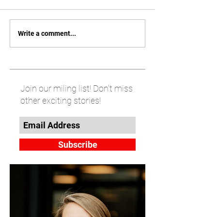
Write a comment...
Join our miling list! Don't miss
other exciting stories!
Subscribe