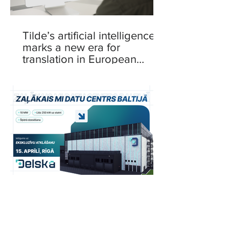
Tilde’s artificial intelligence
marks a new era for
translation in European
languages
Delska to Launch 10 MW
Energy-Efficient Data Center
in Riga