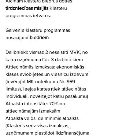
Aicinām klastera biedrus doties 
tirdzniecības misijās
 Klasteru 
programmas ietvaros.
Galvenie klasteru programmas 
nosacījumi 
biedriem
: 
Dalībnieki: vismaz 2 nesaistīti MVK, no 
katra uzņēmuma līdz 3 darbiniekiem
Attiecināmās izmaksas: ekonomiskās 
klases aviobiļetes un viesnīcu izdevumi 
(ievērojot MK noteikumu Nr. 969 
limitus), ieejas kartes (tiek attiecinātas 
individuāli, novērtējot katru pasākumu)
Atbalsta intensitāte: 70% no 
attiecināmajām izmaksām
Atbalsta veids: de minimis atbalsts 
(Klasteris sedz visas izmaksas, 
uzņēmumam piestādot līdzfinansējuma 