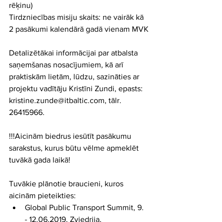
rēķinu)
Tirdzniecības misiju skaits: ne vairāk kā 
2 pasākumi kalendārā gadā vienam MVK
Detalizētākai informācijai par atbalsta 
saņemšanas nosacījumiem, kā arī 
praktiskām lietām, lūdzu, sazināties ar 
projektu vadītāju Kristīni Zundi, epasts: 
kristine.zunde@itbaltic.com, tālr. 
26415966. 
!!!Aicinām biedrus iesūtīt pasākumu 
sarakstus, kurus būtu vēlme apmeklēt 
tuvākā gada laikā!
Tuvākie plānotie braucieni, kuros 
aicinām pieteikties: 
Global Public Transport Summit, 9. 
- 12.06.2019, Zviedrija, 