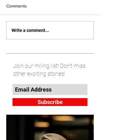
Comments
Write a comment...
Join our miling list! Don't miss
other exciting stories!
Subscribe