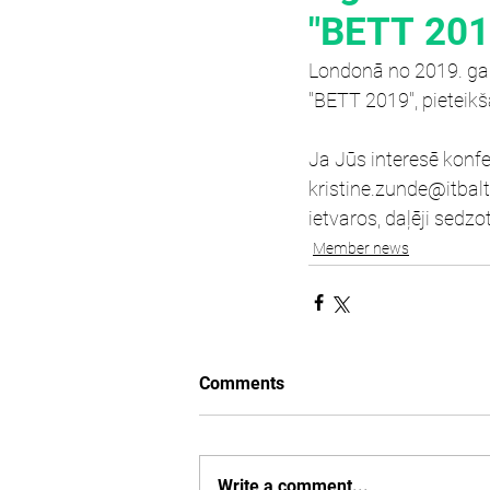
"BETT 201
Londonā no 2019. gada
"BETT 2019", pieteik
Ja Jūs interesē konfe
kristine.zunde@itbal
ietvaros, daļēji sedz
Member news
Comments
Write a comment...