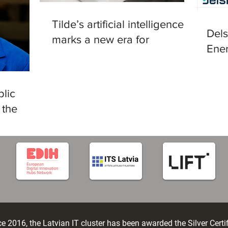
Tilde’s artificial intelligence
Del
marks a new era for
Ener
translation in European
in R
languages
lic
 the
tificial
e 2016, the Latvian IT cluster has been awarded the Silver Certi