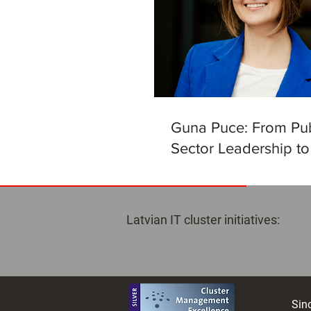
Guna Puce: From Pub
Sector Leadership to
Helm of the Latvian Ar
Intelligence Centre
Latvian IT cluster initiatives:
Sinc