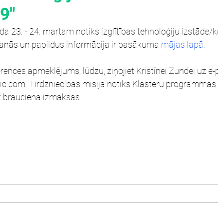
9"
 23. - 24. martam notiks izglītības tehnoloģiju izstāde/
šanās un papildus informācija ir pasākuma 
mājas lapā.
rences apmeklējums, lūdzu, ziņojiet Kristīnei Zundei uz e-p
tic.com. Tirdzniecības misija notiks Klasteru programmas 
ot brauciena izmaksas.