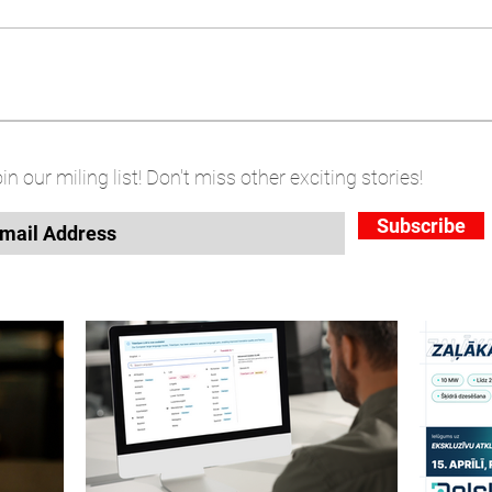
in our miling list! Don't miss other exciting stories!
Subscribe