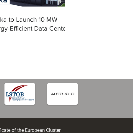
ska to Launch 10 MW
gy-Efficient Data Center
iga
ficate of the European Cluster