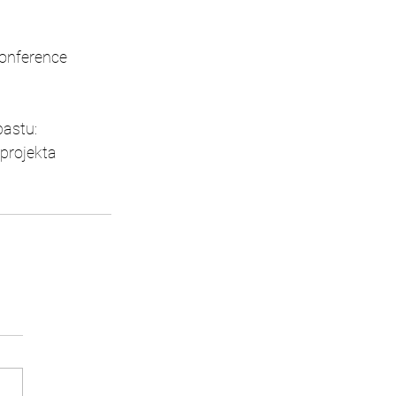
konference 
astu: 
projekta 