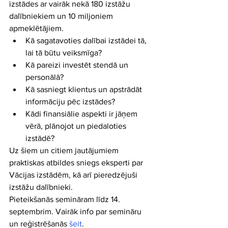
izstādes ar vairāk nekā 180 izstāžu 
dalībniekiem un 10 miljoniem 
apmeklētājiem. 
Kā sagatavoties dalībai izstādei tā, 
lai tā būtu veiksmīga?  
Kā pareizi investēt stendā un 
personālā?  
Kā sasniegt klientus un apstrādāt 
informāciju pēc izstādes?  
Kādi finansiālie aspekti ir jāņem 
vērā, plānojot un piedaloties 
izstādē? 
Uz šiem un citiem jautājumiem 
praktiskas atbildes sniegs eksperti par 
Vācijas izstādēm, kā arī pieredzējuši 
izstāžu dalībnieki.
Pieteikšanās semināram līdz 14. 
septembrim. Vairāk info par semināru 
un reģistrēšanās 
šeit
.