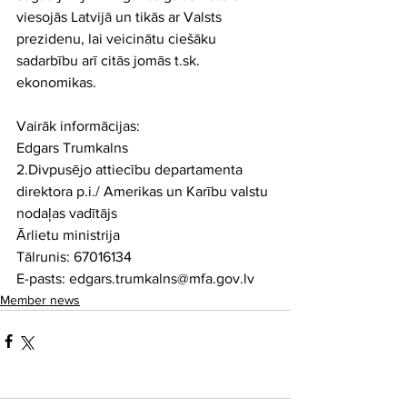
viesojās Latvijā un tikās ar Valsts 
prezidenu, lai veicinātu ciešāku 
sadarbību arī citās jomās t.sk. 
ekonomikas.
Vairāk informācijas:
Edgars Trumkalns
2.Divpusējo attiecību departamenta 
direktora p.i./ Amerikas un Karību valstu 
nodaļas vadītājs
Ārlietu ministrija
Tālrunis: 67016134
E-pasts: edgars.trumkalns@mfa.gov.lv
Member news