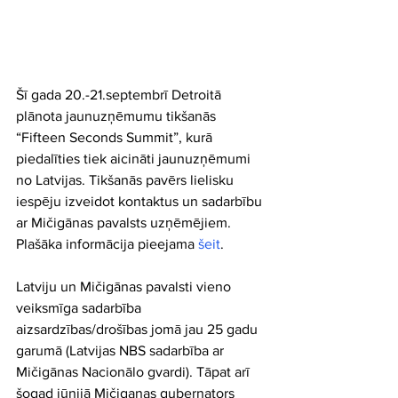
Šī gada 20.-21.septembrī Detroitā 
plānota jaunuzņēmumu tikšanās 
“Fifteen Seconds Summit”, kurā 
piedalīties tiek aicināti jaunuzņēmumi 
no Latvijas. Tikšanās pavērs lielisku 
iespēju izveidot kontaktus un sadarbību 
ar Mičigānas pavalsts uzņēmējiem. 
Plašāka informācija pieejama 
šeit
.
Latviju un Mičigānas pavalsti vieno 
veiksmīga sadarbība 
aizsardzības/drošības jomā jau 25 gadu 
garumā (Latvijas NBS sadarbība ar 
Mičigānas Nacionālo gvardi). Tāpat arī 
šogad jūnijā Mičiganas gubernators 