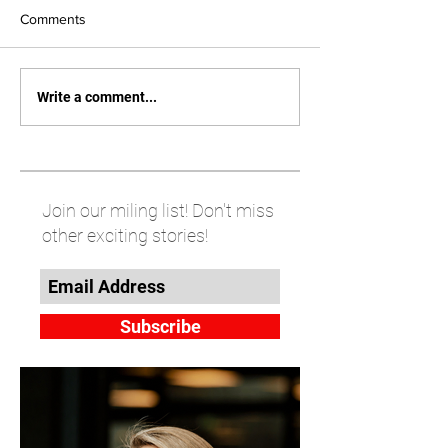
Comments
Write a comment...
Join our miling list! Don't miss
other exciting stories!
Subscribe