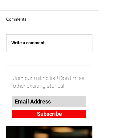
Comments
Write a comment...
Join our miling list! Don't miss
other exciting stories!
Subscribe