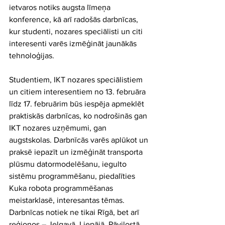
ietvaros notiks augsta līmeņa 
konference, kā arī radošās darbnīcas, 
kur studenti, nozares speciālisti un citi 
interesenti varēs izmēģināt jaunākās 
tehnoloģijas.
Studentiem, IKT nozares speciālistiem 
un citiem interesentiem no 13. februāra 
līdz 17. februārim būs iespēja apmeklēt 
praktiskās darbnīcas, ko nodrošinās gan 
IKT nozares uzņēmumi, gan 
augstskolas. Darbnīcās varēs aplūkot un 
praksē iepazīt un izmēģināt transporta 
plūsmu datormodelēšanu, iegulto 
sistēmu programmēšanu, piedalīties 
Kuka robota programmēšanas 
meistarklasē, interesantas tēmas. 
Darbnīcas notiek ne tikai Rīgā, bet arī 
reģionos – Jelgavā, Liepājā, Pāvilostā, 